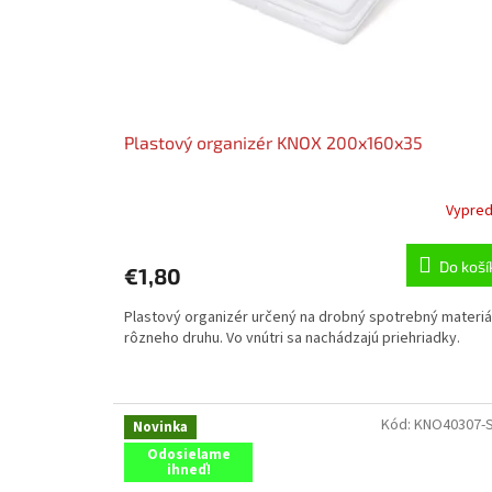
o
v
Plastový organizér KNOX 200x160x35
Vypre
Do koší
€1,80
Plastový organizér určený na drobný spotrebný materiá
rôzneho druhu. Vo vnútri sa nachádzajú priehriadky.
Kód:
KNO40307-
Novinka
Odosielame
ihneď!