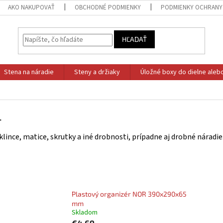
AKO NAKUPOVAŤ
OBCHODNÉ PODMIENKY
PODMIENKY OCHRANY
HĽADAŤ
Stena na náradie
Steny a držiaky
Úložné boxy do dielne aleb
l
klince, matice, skrutky a iné drobnosti, prípadne aj drobné nárad
Plastový organizér NOR 390x290x65
mm
Skladom