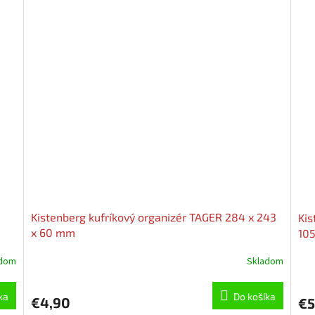
Kistenberg kufríkový organizér TAGER 284 x 243
Kis
x 60 mm
10
adom
Skladom
ka
Do košíka
€4,90
€5