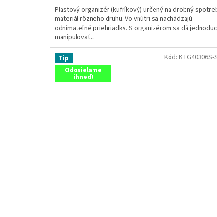
Plastový organizér (kufríkový) určený na drobný spotre
materiál rôzneho druhu. Vo vnútri sa nachádzajú
odnímateľné priehriadky. S organizérom sa dá jednodu
manipulovať...
Kód:
KTG40306S-
Tip
Odosielame
ihneď!