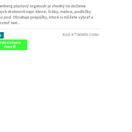
tenberg plastový organizér je vhodný na uloženie
ych drobností napr. klince, šróby, matice, podložky
bo pod. Obsahuje prepážky, ktoré si môžete vybrať a
stniť tam...
Kód:
KTI4040S-CG6U
p
Odosielame
ihneď!