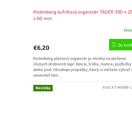
Kistenberg kufríkový organizér TAGER 390 x 2
x 60 mm
Skl
Do koší
€6,20
Kistenberg plastový organizér je vhodný na uloženie
rôznych drobností napr. klince, šróby, matice, podložky
alebo pod. Obsahuje prepážky, ktorý si môžete vybrať 
umiestniť tam...
Kód:
KTI4040B-
Novinka