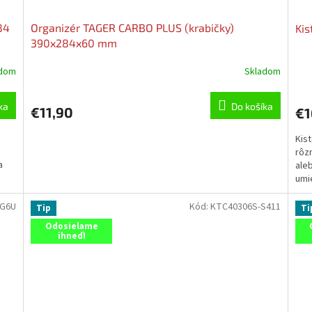
84
Organizér TAGER CARBO PLUS (krabičky)
Kis
390x284x60 mm
adom
Skladom
ka
Do košíka
€11,90
€1
Kis
rôzn
a
ale
umie
CG6U
Kód:
KTC40306S-S411
Tip
Ti
Odosielame
ihneď!