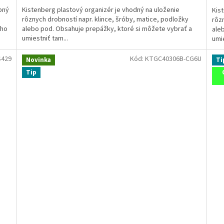
bný
Kistenberg plastový organizér je vhodný na uloženie
Kis
rôznych drobností napr. klince, šróby, matice, podložky
rôzn
cho
alebo pod. Obsahuje prepážky, ktoré si môžete vybrať a
ale
umiestniť tam...
umie
S429
Kód:
KTGC40306B-CG6U
Novinka
Ti
Tip