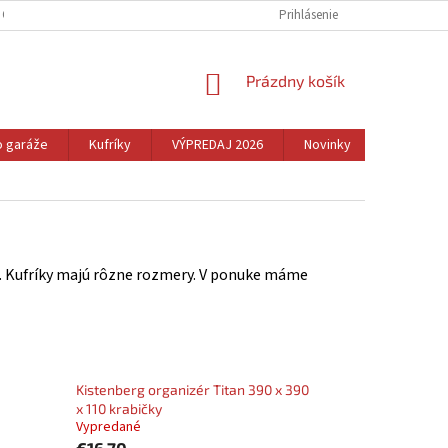
 OSOBNÝCH ÚDAJOV
REKLAMÁCIA A VRÁTENIE TOVARU
Prihlásenie
CENNÉ TIPY
NÁKUPNÝ
Prázdny košík
KOŠÍK
o garáže
Kufríky
VÝPREDAJ 2026
Novinky
Dom
ie. Kufríky majú rôzne rozmery. V ponuke máme
Kistenberg organizér Titan 390 x 390
x 110 krabičky
Vypredané