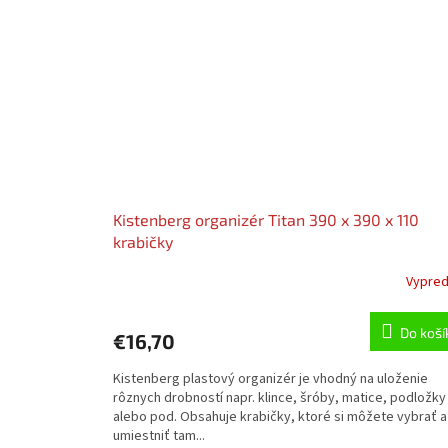
Kistenberg organizér Titan 390 x 390 x 110
krabičky
Vypre
Do koší
€16,70
Kistenberg plastový organizér je vhodný na uloženie
rôznych drobností napr. klince, šróby, matice, podložky
alebo pod. Obsahuje krabičky, ktoré si môžete vybrať a
umiestniť tam...