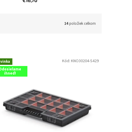
€16,70
14
položiek celkom
Kód:
KNO30204-S429
vinka
Odosielame
ihneď!