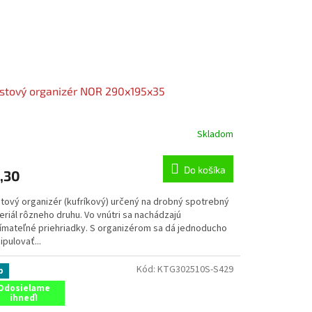
stový organizér NOR 290x195x35
Skladom
Do košíka
,30
stový organizér (kufríkový) určený na drobný spotrebný
riál rôzneho druhu. Vo vnútri sa nachádzajú
ímateľné priehriadky. S organizérom sa dá jednoducho
pulovať...
Kód:
KTG302510S-S429
p
Odosielame
ihneď!