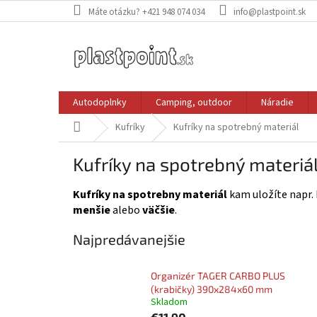
Prejsť
Máte otázku? +421 948 074 034
info@plastpoint.sk
na
obsah
Autodoplnky
Camping, outdoor
Náradie
Domov
Kufríky
Kufríky na spotrebný materiál
Kufríky na spotrebný materiá
Kufríky na spotrebny materiál
kam uložíte napr. 
menšie
alebo
väčšie
.
Najpredávanejšie
Organizér TAGER CARBO PLUS
(krabičky) 390x284x60 mm
Skladom