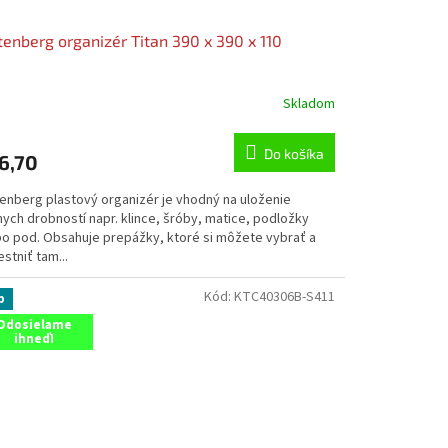
tenberg organizér Titan 390 x 390 x 110
Skladom
Do košíka
6,70
tenberg plastový organizér je vhodný na uloženie
ych drobností napr. klince, šróby, matice, podložky
bo pod. Obsahuje prepážky, ktoré si môžete vybrať a
stniť tam...
Kód:
KTC40306B-S411
p
Odosielame
ihneď!