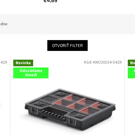
€4,69
edne
OTVORIŤ FILTER
S429
Kód:
KNO20154-S429
Novinka
No
Odosielame
ihneď!