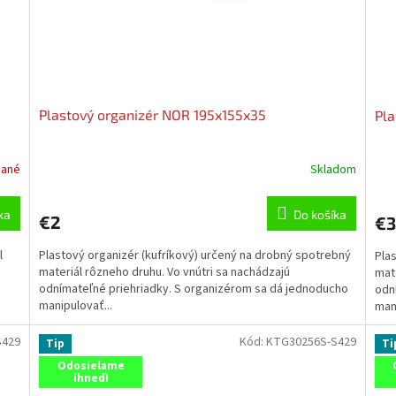
Plastový organizér NOR 195x155x35
Pla
dané
Skladom
ka
Do košíka
€2
€3
l
Plastový organizér (kufríkový) určený na drobný spotrebný
Pla
materiál rôzneho druhu. Vo vnútri sa nachádzajú
mate
odnímateľné priehriadky. S organizérom sa dá jednoducho
odn
manipulovať...
mani
S429
Kód:
KTG30256S-S429
Tip
Ti
Odosielame
ihneď!