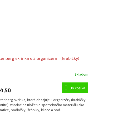
tenberg skrinka s 3 organizérmi (krabičky)
Skladom
emerné
notenie
duktu
Do košíka
4,50
tenberg skrinka, ktorá obsajuje 3 organizéry (krabičky
vnútri). Vhodné na uloženie spotrebného materiálu ako
atice, podložky, šróbiky, klince a pod.
zdičiek.