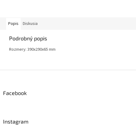
Popis
Diskusia
Podrobný popis
Rozmery:
390x290x65 mm
Z
á
p
ä
Facebook
t
i
e
Instagram