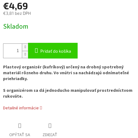
€4,69
€3,81 bez DPH
Jednotková
Skladom
cena:
Pridať do košíka
Plastový organizér (kufríkový) určený na drobný spotrebný
materiál rôzneho druhu. Vo vnútri sa nachádzajú odnímateľné
priehriadky.
S organizérom sa dá jednoducho manipulovať prostredníctvom
rukoväte.
Detailné informácie
OPÝTAŤ SA
ZDIEĽAŤ