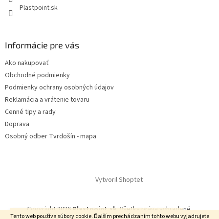
Plastpoint.sk
Informácie pre vás
Ako nakupovať
Obchodné podmienky
Podmienky ochrany osobných údajov
Reklamácia a vrátenie tovaru
Cenné tipy a rady
Doprava
Osobný odber Tvrdošín - mapa
Vytvoril Shoptet
Copyright 2026
Plastpoint.sk
. Všetky práva vyhradené.
Nakupujte so ZĽAVOU!% Lentý výpredaj s kódom LETO! 📦 🚚
Tento web používa súbory cookie. Ďalším prechádzaním tohto webu vyjadrujete