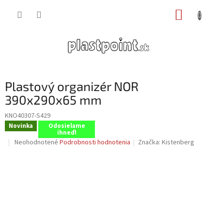
Prejsť
NÁKUP
na
obsah
KOŠÍK
Plastový organizér NOR
390x290x65 mm
KNO40307-S429
Novinka
Odosielame
ihneď!
Priemerné
Neohodnotené
Podrobnosti hodnotenia
Značka:
Kistenberg
hodnotenie
produktu
je
0,0
z
5
hviezdičiek.