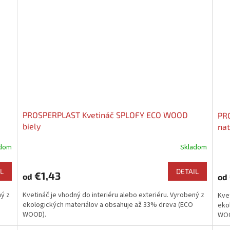
PROSPERPLAST Kvetináč SPLOFY ECO WOOD
PR
biely
nat
adom
Skladom
L
DETAIL
€1,43
od
od
ný z
Kvetináč je vhodný do interiéru alebo exteriéru. Vyrobený z
Kvet
ekologických materiálov a obsahuje až 33% dreva (ECO
eko
WOOD).
WOO