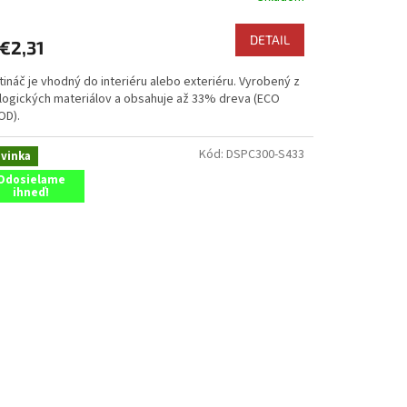
DETAIL
€2,31
ináč je vhodný do interiéru alebo exteriéru. Vyrobený z
logických materiálov a obsahuje až 33% dreva (ECO
D).
Kód:
DSPC300-S433
vinka
Odosielame
ihneď!