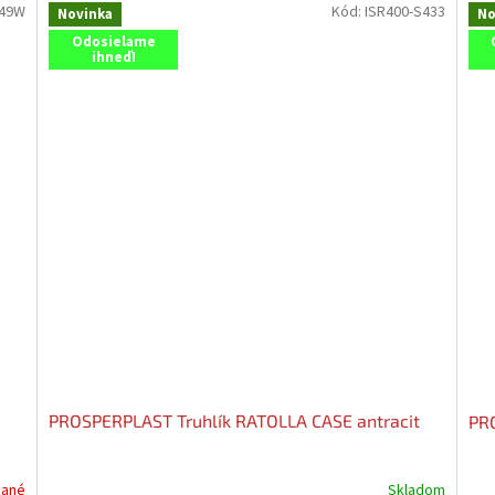
449W
Kód:
ISR400-S433
Novinka
No
Odosielame
ihneď!
PROSPERPLAST Truhlík RATOLLA CASE antracit
PR
dané
Skladom
Priemerné