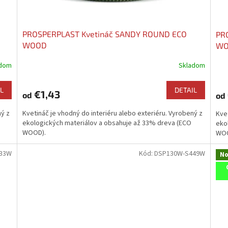
PROSPERPLAST Kvetináč SANDY ROUND ECO
PR
WOOD
WO
adom
Skladom
L
DETAIL
€1,43
od
od
ný z
Kvetináč je vhodný do interiéru alebo exteriéru. Vyrobený z
Kvet
ekologických materiálov a obsahuje až 33% dreva (ECO
eko
WOOD).
WOO
433W
Kód:
DSP130W-S449W
No