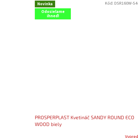
Kód:
DSR160W-S
Novinka
Odosielame
ihneď!
PROSPERPLAST Kvetináč SANDY ROUND ECO
WOOD biely
Vypre