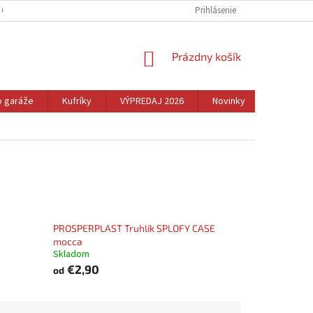
 OSOBNÝCH ÚDAJOV
REKLAMÁCIA A VRÁTENIE TOVARU
Prihlásenie
CENNÉ TIPY
NÁKUPNÝ
Prázdny košík
KOŠÍK
o garáže
Kufríky
VÝPREDAJ 2026
Novinky
Dom
PROSPERPLAST Truhlík SPLOFY CASE
mocca
Skladom
€2,90
od