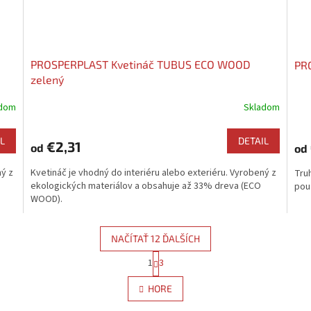
PROSPERPLAST Kvetináč TUBUS ECO WOOD
PRO
zelený
adom
Skladom
L
DETAIL
€2,31
od
od
ný z
Kvetináč je vhodný do interiéru alebo exteriéru. Vyrobený z
Tru
ekologických materiálov a obsahuje až 33% dreva (ECO
použ
WOOD).
NAČÍTAŤ 12 ĎALŠÍCH
S
1
3
O
t
r
v
HORE
á
l
n
á