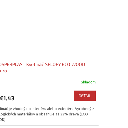
OSPERPLAST Kvetináč SPLOFY ECO WOOD
uro
Skladom
DETAIL
€1,43
ináč je vhodný do interiéru alebo exteriéru. Vyrobený z
logických materiálov a obsahuje až 33% dreva (ECO
D).