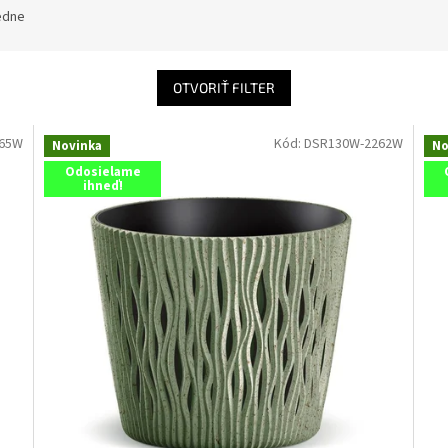
edne
OTVORIŤ FILTER
665W
Kód:
DSR130W-2262W
Novinka
No
Odosielame
ihneď!