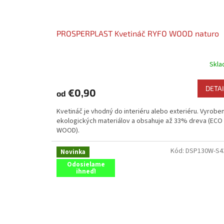
PROSPERPLAST Kvetináč RYFO WOOD naturo
Skl
DETAI
€0,90
od
Kvetináč je vhodný do interiéru alebo exteriéru. Vyrobe
ekologických materiálov a obsahuje až 33% dreva (ECO
WOOD).
Kód:
DSP130W-S
Novinka
Odosielame
ihneď!