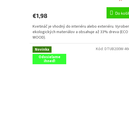
Do koší
€1,98
Kvetináč je vhodný do interiéru alebo exteriéru. Vyrobe
ekologických materiálov a obsahuje až 33% dreva (ECO
WOOD).
Kód:
DTUB200W-4
Novinka
Odosielame
ihneď!