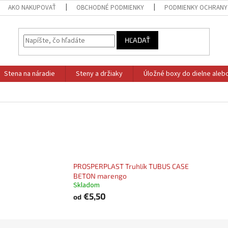
AKO NAKUPOVAŤ
OBCHODNÉ PODMIENKY
PODMIENKY OCHRANY
HĽADAŤ
Stena na náradie
Steny a držiaky
Úložné boxy do dielne aleb
PROSPERPLAST Truhlík TUBUS CASE
BETON marengo
Skladom
€5,50
od