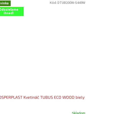
Kód:
DTUB200W-S449W
vinka
Odosielame
ihneď!
OSPERPLAST Kvetináč TUBUS ECO WOOD biely
Skladom