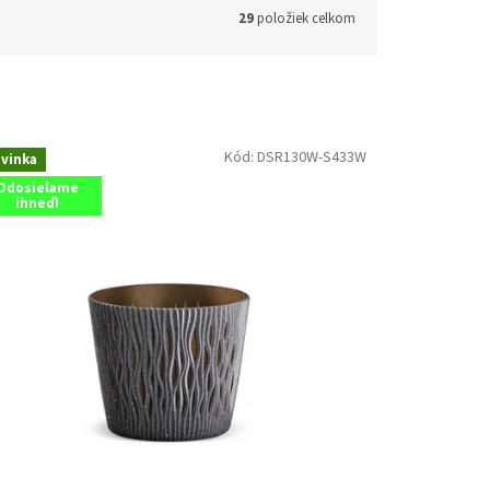
29
položiek celkom
Kód:
DSR130W-S433W
vinka
Odosielame
ihneď!