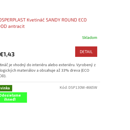
OSPERPLAST Kvetináč SANDY ROUND ECO
OD antracit
Skladom
DETAIL
€1,43
ináč je vhodný do interiéru alebo exteriéru. Vyrobený z
logických materiálov a obsahuje až 33% dreva (ECO
D).
Kód:
DSP130W-4665W
vinka
Odosielame
ihneď!