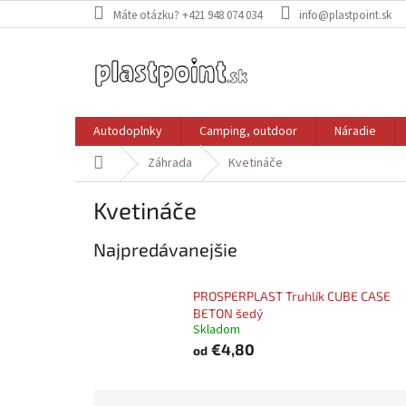
Prejsť
Máte otázku? +421 948 074 034
info@plastpoint.sk
na
obsah
Autodoplnky
Camping, outdoor
Náradie
Domov
Záhrada
Kvetináče
Kvetináče
Najpredávanejšie
PROSPERPLAST Truhlík CUBE CASE
BETON šedý
Skladom
€4,80
od
R