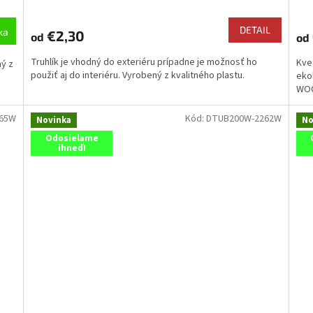
hodnotenie
produktu
DETAIL
ka
€2,30
od
od
je
4,8
Truhlík je vhodný do exteriéru prípadne je možnosť ho
Kvet
ný z
z
použiť aj do interiéru. Vyrobený z kvalitného plastu.
eko
5
WOO
hviezdičiek.
665W
Kód:
DTUB200W-2262W
Novinka
No
Odosielame
ihneď!