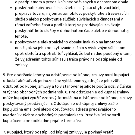
o predplatnom a predaj kníh nedodávaných v ochrannom obale,
poskytnutie ubytovacích služieb na iný ako ubytovací účel,
preprava tovaru, nájom automobilov, poskytnutie stravovacích
služieb alebo poskytnutie služieb súvisiacich s činnosťami v
rámci voľného času a podľa ktorej sa predávajúci zaväzuje
poskytnúť tieto služby v dohodnutom čase alebo v dohodnutej
lehote,
poskytovanie elektronického obsahu inak ako na hmotnom
nosiči, ak sa jeho poskytovanie začalo s výslovným súhlasom
spotrebiteľa a spotrebiteľ vyhlásil, že bol riadne poučený o tom,
že vyjadrením tohto súhlasu stráca právo na odstúpenie od
zmluvy.
5. Pre dodržanie lehoty na odstúpenie od kúpnej zmluvy musí kupujúci
odoslať akékoľvek jednoznačné vyhlásenie vyjadrujúce jeho vôľu
odstúpiť od kúpnej zmluvy a to v stanovenej lehote podľa ods. 3 článku
VI týchto obchodných podmienok. 6. Pre odstúpenie od kúpnej zmluvy
môže kupujúci využiť vzorový formulár na odstúpenie od kúpnej zmluvy
poskytovaný predávajúcim. Odstúpenie od kúpnej zmluvy zašle
kupujúci na emailovú alebo doručovaciu adresu predávajúceho
uvedenú v týchto obchodných podmienkach. Predávajúci potvrdí
kupujúcemu bezodkladne prijatie formulára.
7. Kupujúci, ktorý odstúpil od kúpnej zmluvy, je povinný vrátiť