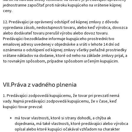
jednostranne započítať proti nároku kupujúceho na vrátenie kúpnej
ceny.
12. Predávajúci je oprávnený odstúpiť od kúpnej zmluvy z dôvodu
vypredania zásob, nedostupnosti tovaru, alebo keď výrobca, dovozca
alebo dodávateľ tovaru prerušil výrobu alebo dovoz tovaru.
Predávajúci bezodkladne informuje kupujúceho prostredníctvo
emailovej adresy uvedenej v objednávke a vráti v lehote 14 dní od
oznámenia o odstúpení od kúpnej zmluvy všetky peňažné prostriedky
vrátane nákladov na dodanie, ktoré od neho na základe zmluvy prijal, a
to rovnakým spôsobom, prípadne spôsobom určeným kupujúcim.
VII.
Práva z vadného plnenia
1. Predávajúci zodpovedá kupujúcemu, že tovar pri prevzatí nemá
vady. Najmä predávajúci zodpovedá kupujúcemu, že v čase, keď
kupujúci tovar prevzal:
má tovar vlastnosti, ktoré si strany dohodli, a chýba ak
dojednania, má také vlastnosti, ktoré predávajúci alebo výrobca
opísal alebo ktoré kupujúci očakával vzhľadom na charakter