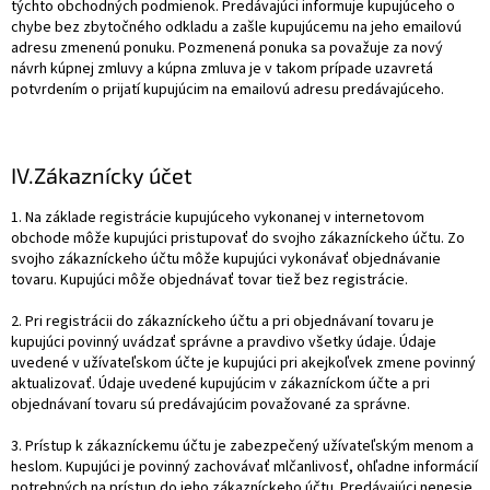
týchto obchodných podmienok. Predávajúci informuje kupujúceho o
chybe bez zbytočného odkladu a zašle kupujúcemu na jeho emailovú
adresu zmenenú ponuku. Pozmenená ponuka sa považuje za nový
návrh kúpnej zmluvy a kúpna zmluva je v takom prípade uzavretá
potvrdením o prijatí kupujúcim na emailovú adresu predávajúceho.
IV.
Zákaznícky účet
1. Na základe registrácie kupujúceho vykonanej v internetovom
obchode môže kupujúci pristupovať do svojho zákazníckeho účtu. Zo
svojho zákazníckeho účtu môže kupujúci vykonávať objednávanie
tovaru. Kupujúci môže objednávať tovar tiež bez registrácie.
2. Pri registrácii do zákazníckeho účtu a pri objednávaní tovaru je
kupujúci povinný uvádzať správne a pravdivo všetky údaje. Údaje
uvedené v užívateľskom účte je kupujúci pri akejkoľvek zmene povinný
aktualizovať. Údaje uvedené kupujúcim v zákazníckom účte a pri
objednávaní tovaru sú predávajúcim považované za správne.
3. Prístup k zákazníckemu účtu je zabezpečený užívateľským menom a
heslom. Kupujúci je povinný zachovávať mlčanlivosť, ohľadne informácií
potrebných na prístup do jeho zákazníckeho účtu. Predávajúci nenesie