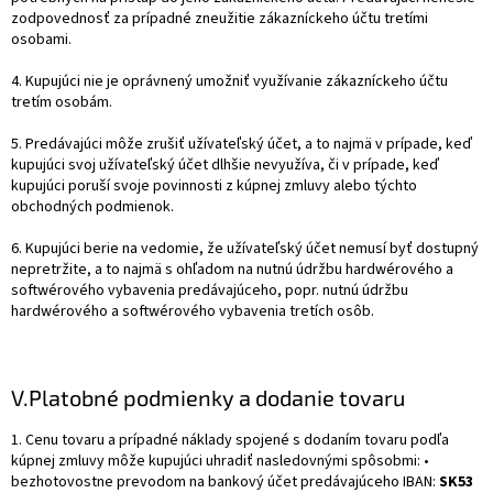
zodpovednosť za prípadné zneužitie zákazníckeho účtu tretími
osobami.
4. Kupujúci nie je oprávnený umožniť využívanie zákazníckeho účtu
tretím osobám.
5. Predávajúci môže zrušiť užívateľský účet, a to najmä v prípade, keď
kupujúci svoj užívateľský účet dlhšie nevyužíva, či v prípade, keď
kupujúci poruší svoje povinnosti z kúpnej zmluvy alebo týchto
obchodných podmienok.
6. Kupujúci berie na vedomie, že užívateľský účet nemusí byť dostupný
nepretržite, a to najmä s ohľadom na nutnú údržbu hardwérového a
softwérového vybavenia predávajúceho, popr. nutnú údržbu
hardwérového a softwérového vybavenia tretích osôb.
V.
Platobné podmienky a dodanie tovaru
1. Cenu tovaru a prípadné náklady spojené s dodaním tovaru podľa
kúpnej zmluvy môže kupujúci uhradiť nasledovnými spôsobmi: •
bezhotovostne prevodom na bankový účet predávajúceho
IBAN:
SK53