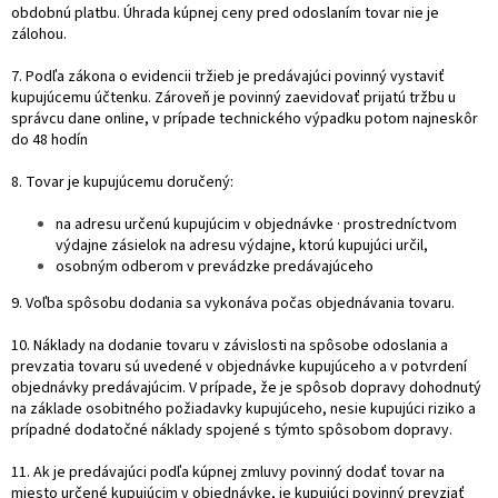
obdobnú platbu. Úhrada kúpnej ceny pred odoslaním tovar nie je
zálohou.
7. Podľa zákona o evidencii tržieb je predávajúci povinný vystaviť
kupujúcemu účtenku. Zároveň je povinný zaevidovať prijatú tržbu u
správcu dane online, v prípade technického výpadku potom najneskôr
do 48 hodín
8. Tovar je kupujúcemu doručený:
na adresu určenú kupujúcim v objednávke · prostredníctvom
výdajne zásielok na adresu výdajne, ktorú kupujúci určil,
osobným odberom v prevádzke predávajúceho
9. Voľba spôsobu dodania sa vykonáva počas objednávania tovaru.
10. Náklady na dodanie tovaru v závislosti na spôsobe odoslania a
prevzatia tovaru sú uvedené v objednávke kupujúceho a v potvrdení
objednávky predávajúcim. V prípade, že je spôsob dopravy dohodnutý
na základe osobitného požiadavky kupujúceho, nesie kupujúci riziko a
prípadné dodatočné náklady spojené s týmto spôsobom dopravy.
11. Ak je predávajúci podľa kúpnej zmluvy povinný dodať tovar na
miesto určené kupujúcim v objednávke, je kupujúci povinný prevziať