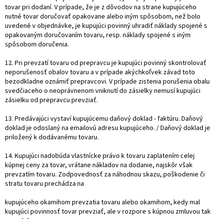
tovar pri dodaní. V prípade, že je z dôvodov na strane kupujúceho
nutné tovar doručovať opakovane alebo iným spôsobom, než bolo
uvedené v objednávke, je kupujúci povinný uhradiť náklady spojené s
opakovaným doručovaním tovaru, resp. náklady spojené s iným
spôsobom doručenia.
12. Pri prevzatí tovaru od prepravcu je kupujúci povinný skontrolovať
neporušenosť obalov tovaru a v prípade akýchkoľvek závad toto
bezodkladne oznámiť prepravcovi. V prípade zistenia porušenia obalu
svedčiaceho o neoprávnenom vniknutí do zásielky nemusí kupujúci
zásielku od prepravcu prevziať.
13. Predávajúci vystaví kupujúcemu daňový doklad - faktúru. Daňový
doklad je odoslaný na emailovú adresu kupujúceho. / Daňový doklad je
priložený k dodávanému tovaru.
14. Kupujúci nadobúda vlastnícke právo k tovaru zaplatením celej
kúpnej ceny za tovar, vrátane nákladov na dodanie, najskôr však
prevzatím tovaru. Zodpovednosť za náhodnou skazu, poškodenie či
stratu tovaru prechádza na
kupujúceho okamihom prevzatia tovaru alebo okamihom, kedy mal
kupujúci povinnosť tovar prevziať, ale v rozpore s kúpnou zmluvou tak