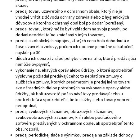
skaze,
predaj tovaru uzavretého v ochrannom obale, ktorý nie je
vhodné vrátiť z dôvodu ochrany zdravia alebo z hygienických
dôvodov a ktorého ochranný obal bol po dodaní porušený,
predaj tovaru, ktorý môže byť vzhľadom na svoju povahu po
dodaní neoddeliteľne zmiešaný s iným tovarom,
predaj alkoholických nápojov, ktorých cena bola dohodnutá v
čase uzavretia zmluvy, pričom ich dodanie je možné uskutočniť
najskôr po 30
dňoch a ich cena závisí od pohybu cien na trhu, ktoré predávajúci
nemôže ovplyvniť,
vykonanie naliehavých opráv alebo údržby, o ktoré spotrebiteľ
výslovne požiadal predávajúceho; to neplatí pre zmluvy o
službách a zmluvy, ktorých predmetom je predaj iného tovaru
ako náhradných dielov potrebných na vykonanie opravy alebo
údržby, ak boli uzavreté počas návštevy predávajúceho u
spotrebiteľa a spotrebiteľ si tieto služby alebo tovary vopred
neobjednal,
predaj zvukových záznamov, obrazových záznamov,
zvukovoobrazových záznamov, kníh alebo počítačového
softwéru predávaných v ochrannom obale, ak spotrebiteľ tento
obal rozbalil,
predaj periodickej tlače s výnimkou predaja na základe dohody