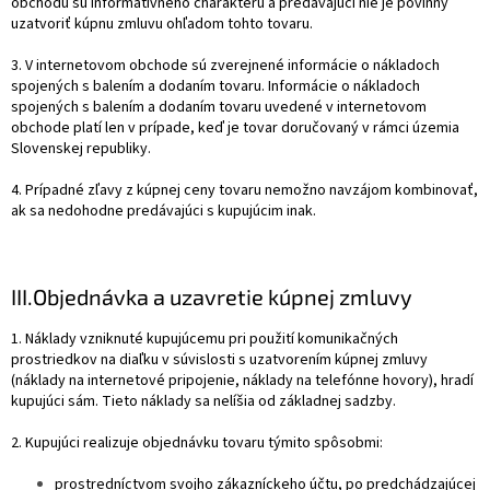
obchodu sú informatívneho charakteru a predávajúci nie je povinný
uzatvoriť kúpnu zmluvu ohľadom tohto tovaru.
3. V internetovom obchode sú zverejnené informácie o nákladoch
spojených s balením a dodaním tovaru. Informácie o nákladoch
spojených s balením a dodaním tovaru uvedené v internetovom
obchode platí len v prípade, keď je tovar doručovaný v rámci územia
Slovenskej republiky.
4. Prípadné zľavy z kúpnej ceny tovaru nemožno navzájom kombinovať,
ak sa nedohodne predávajúci s kupujúcim inak.
III.
Objednávka a uzavretie kúpnej zmluvy
1. Náklady vzniknuté kupujúcemu pri použití komunikačných
prostriedkov na diaľku v súvislosti s uzatvorením kúpnej zmluvy
(náklady na internetové pripojenie, náklady na telefónne hovory), hradí
kupujúci sám. Tieto náklady sa nelíšia od základnej sadzby.
2. Kupujúci realizuje objednávku tovaru týmito spôsobmi:
prostredníctvom svojho zákazníckeho účtu, po predchádzajúcej