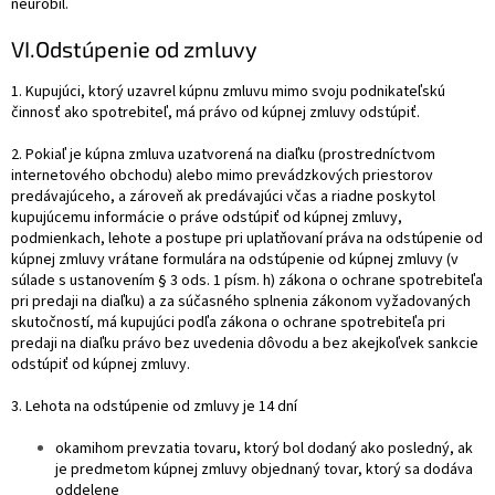
neurobil.
VI.
Odstúpenie od zmluvy
1. Kupujúci, ktorý uzavrel kúpnu zmluvu mimo svoju podnikateľskú
činnosť ako spotrebiteľ, má právo od kúpnej zmluvy odstúpiť.
2. Pokiaľ je kúpna zmluva uzatvorená na diaľku (prostredníctvom
internetového obchodu) alebo mimo prevádzkových priestorov
predávajúceho, a zároveň ak predávajúci včas a riadne poskytol
kupujúcemu informácie o práve odstúpiť od kúpnej zmluvy,
podmienkach, lehote a postupe pri uplatňovaní práva na odstúpenie od
kúpnej zmluvy vrátane formulára na odstúpenie od kúpnej zmluvy (v
súlade s ustanovením § 3 ods. 1 písm. h) zákona o ochrane spotrebiteľa
pri predaji na diaľku) a za súčasného splnenia zákonom vyžadovaných
skutočností, má kupujúci podľa zákona o ochrane spotrebiteľa pri
predaji na diaľku právo bez uvedenia dôvodu a bez akejkoľvek sankcie
odstúpiť od kúpnej zmluvy.
3. Lehota na odstúpenie od zmluvy je 14 dní
okamihom prevzatia tovaru, ktorý bol dodaný ako posledný, ak
je predmetom kúpnej zmluvy objednaný tovar, ktorý sa dodáva
oddelene