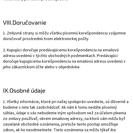
VIII.
Doručovanie
1. Zmluvné strany si môžu všetku písomnú korešpondenciu vzájomne
doručovať prostredníctvom elektronickej pošty.
2. Kupujúci doručuje predávajúcemu korešpondenciu na emailovú
adresu uvedenú v týchto obchodných podmienkach. Predávajúci
doručuje kupujúcemu korešpondenciu na emailovú adresu uvedenú v
jeho zákazníckom účte alebo v objednávke.
IX.
Osobné údaje
1. Všetky informácie, ktoré pri našej spolupráci uvediete, sú dôverné a
budeme s nimi tak zaobchádzať. Ak nám k tomu nedáte písomný
súhlas, údaje o vás nebudeme iným spôsobom než za účelom plnenia
zo zmluvy používať, okrem emailovej adresy, na ktorú vám môžu byť
zasielané obchodné oznámenia, pretože tento postup umožňuje
zákon, ak ho neodmietnete. Tieto oznámenia sa môžu týkať iba