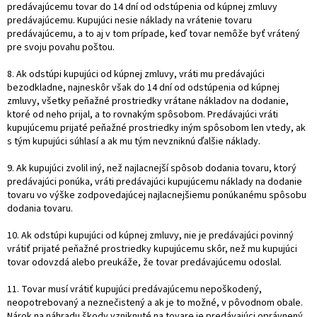
predávajúcemu tovar do 14 dní od odstúpenia od kúpnej zmluvy
predávajúcemu. Kupujúci nesie náklady na vrátenie tovaru
predávajúcemu, a to aj v tom prípade, keď tovar nemôže byť vrátený
pre svoju povahu poštou.
8. Ak odstúpi kupujúci od kúpnej zmluvy, vráti mu predávajúci
bezodkladne, najneskôr však do 14 dní od odstúpenia od kúpnej
zmluvy, všetky peňažné prostriedky vrátane nákladov na dodanie,
ktoré od neho prijal, a to rovnakým spôsobom. Predávajúci vráti
kupujúcemu prijaté peňažné prostriedky iným spôsobom len vtedy, ak
s tým kupujúci súhlasí a ak mu tým nevzniknú ďalšie náklady.
9. Ak kupujúci zvolil iný, než najlacnejší spôsob dodania tovaru, ktorý
predávajúci ponúka, vráti predávajúci kupujúcemu náklady na dodanie
tovaru vo výške zodpovedajúcej najlacnejšiemu ponúkanému spôsobu
dodania tovaru.
10. Ak odstúpi kupujúci od kúpnej zmluvy, nie je predávajúci povinný
vrátiť prijaté peňažné prostriedky kupujúcemu skôr, než mu kupujúci
tovar odovzdá alebo preukáže, že tovar predávajúcemu odoslal.
11. Tovar musí vrátiť kupujúci predávajúcemu nepoškodený,
neopotrebovaný a neznečistený a ak je to možné, v pôvodnom obale.
Nárok na náhradu škody vzniknuté na tovare je predávajúci oprávnený