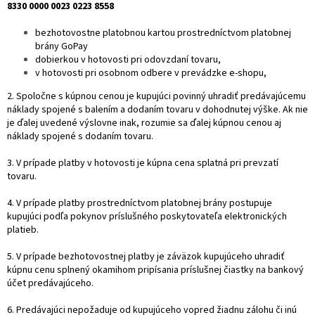
8330 0000 0023 0223 8558
bezhotovostne platobnou kartou prostredníctvom platobnej
brány GoPay
dobierkou v hotovosti pri odovzdaní tovaru,
v hotovosti pri osobnom odbere v prevádzke e-shopu,
2. Spoločne s kúpnou cenou je kupujúci povinný uhradiť predávajúcemu
náklady spojené s balením a dodaním tovaru v dohodnutej výške. Ak nie
je ďalej uvedené výslovne inak, rozumie sa ďalej kúpnou cenou aj
náklady spojené s dodaním tovaru.
3. V prípade platby v hotovosti je kúpna cena splatná pri prevzatí
tovaru.
4. V prípade platby prostredníctvom platobnej brány postupuje
kupujúci podľa pokynov príslušného poskytovateľa elektronických
platieb.
5. V prípade bezhotovostnej platby je záväzok kupujúceho uhradiť
kúpnu cenu splnený okamihom pripísania príslušnej čiastky na bankový
účet predávajúceho.
6. Predávajúci nepožaduje od kupujúceho vopred žiadnu zálohu či inú