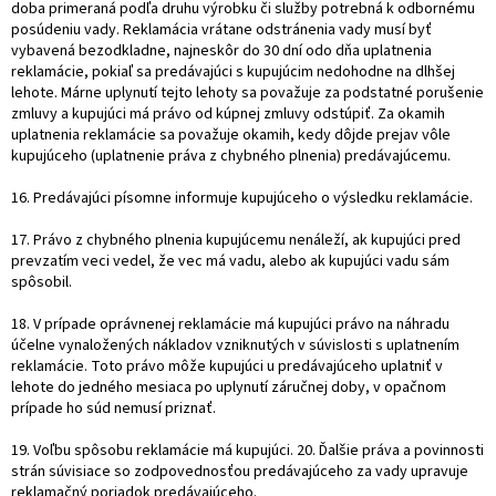
doba primeraná podľa druhu výrobku či služby potrebná k odbornému
posúdeniu vady. Reklamácia vrátane odstránenia vady musí byť
vybavená bezodkladne, najneskôr do 30 dní odo dňa uplatnenia
reklamácie, pokiaľ sa predávajúci s kupujúcim nedohodne na dlhšej
lehote. Márne uplynutí tejto lehoty sa považuje za podstatné porušenie
zmluvy a kupujúci má právo od kúpnej zmluvy odstúpiť. Za okamih
uplatnenia reklamácie sa považuje okamih, kedy dôjde prejav vôle
kupujúceho (uplatnenie práva z chybného plnenia) predávajúcemu.
16. Predávajúci písomne informuje kupujúceho o výsledku reklamácie.
17. Právo z chybného plnenia kupujúcemu nenáleží, ak kupujúci pred
prevzatím veci vedel, že vec má vadu, alebo ak kupujúci vadu sám
spôsobil.
18. V prípade oprávnenej reklamácie má kupujúci právo na náhradu
účelne vynaložených nákladov vzniknutých v súvislosti s uplatnením
reklamácie. Toto právo môže kupujúci u predávajúceho uplatniť v
lehote do jedného mesiaca po uplynutí záručnej doby, v opačnom
prípade ho súd nemusí priznať.
19. Voľbu spôsobu reklamácie má kupujúci. 20. Ďalšie práva a povinnosti
strán súvisiace so zodpovednosťou predávajúceho za vady upravuje
reklamačný poriadok predávajúceho.