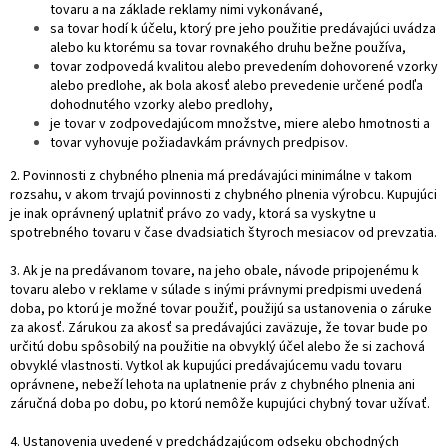
tovaru a na základe reklamy nimi vykonávané,
sa tovar hodí k účelu, ktorý pre jeho použitie predávajúci uvádza
alebo ku ktorému sa tovar rovnakého druhu bežne používa,
tovar zodpovedá kvalitou alebo prevedením dohovorené vzorky
alebo predlohe, ak bola akosť alebo prevedenie určené podľa
dohodnutého vzorky alebo predlohy,
je tovar v zodpovedajúcom množstve, miere alebo hmotnosti a
tovar vyhovuje požiadavkám právnych predpisov.
2. Povinnosti z chybného plnenia má predávajúci minimálne v takom
rozsahu, v akom trvajú povinnosti z chybného plnenia výrobcu. Kupujúci
je inak oprávnený uplatniť právo zo vady, ktorá sa vyskytne u
spotrebného tovaru v čase dvadsiatich štyroch mesiacov od prevzatia.
3. Ak je na predávanom tovare, na jeho obale, návode pripojenému k
tovaru alebo v reklame v súlade s inými právnymi predpismi uvedená
doba, po ktorú je možné tovar použiť, použijú sa ustanovenia o záruke
za akosť. Zárukou za akosť sa predávajúci zaväzuje, že tovar bude po
určitú dobu spôsobilý na použitie na obvyklý účel alebo že si zachová
obvyklé vlastnosti. Vytkol ak kupujúci predávajúcemu vadu tovaru
oprávnene, nebeží lehota na uplatnenie práv z chybného plnenia ani
záručná doba po dobu, po ktorú nemôže kupujúci chybný tovar užívať.
4. Ustanovenia uvedené v predchádzajúcom odseku obchodných