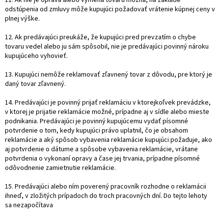
11. Ak nie je oprava alebo výmena tovaru možná, na základe
odstúpenia od zmluvy môže kupujúci požadovať vrátenie kúpnej ceny v
plnej výške.
12. Ak predávajúci preukáže, že kupujúci pred prevzatím o chybe
tovaru vedel alebo ju sám spôsobil, nie je predávajúci povinný nároku
kupujúceho vyhovieť.
13. Kupujúci nemôže reklamovať zľavnený tovar z dôvodu, pre ktorý je
daný tovar zľavnený.
14. Predávajúci je povinný prijať reklamáciu v ktorejkoľvek prevádzke,
v ktorej je prijatie reklamácie možné, prípadne aj v sídle alebo mieste
podnikania. Predávajúci je povinný kupujúcemu vydať písomné
potvrdenie o tom, kedy kupujúci právo uplatnil, čo je obsahom
reklamácie a aký spôsob vybavenia reklamácie kupujúci požaduje, ako
aj potvrdenie o dátume a spôsobe vybavenia reklamácie, vrátane
potvrdenia o vykonaní opravy a čase jej trvania, prípadne písomné
odôvodnenie zamietnutie reklamácie.
15. Predávajúci alebo ním poverený pracovník rozhodne o reklamácii
ihneď, v zložitých prípadoch do troch pracovných dní. Do tejto lehoty
sa nezapočítava