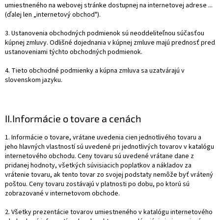
umiestneného na webovej stránke dostupnej na internetovej adrese ...
(ďalej len „internetový obchod").
3. Ustanovenia obchodných podmienok sú neoddeliteľnou súčasťou
kúpnej zmluvy. Odlišné dojednania v kúpnej zmluve majú prednosť pred
ustanoveniami týchto obchodných podmienok.
4. Tieto obchodné podmienky a kúpna zmluva sa uzatvárajú v
slovenskom jazyku.
II.
Informácie o tovare a cenách
1. Informácie o tovare, vrátane uvedenia cien jednotlivého tovaru a
jeho hlavných vlastností sú uvedené pri jednotlivých tovarov v katalógu
internetového obchodu. Ceny tovaru sú uvedené vrátane dane z
pridanej hodnoty, všetkých súvisiacich poplatkov a nákladov za
vrátenie tovaru, ak tento tovar zo svojej podstaty nemôže byť vrátený
poštou. Ceny tovaru zostávajú v platnosti po dobu, po ktorú sú
zobrazované v internetovom obchode.
2. Všetky prezentácie tovarov umiestneného v katalógu internetového