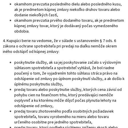
okamihom prevzatia posledného dielu alebo posledného kusu,
ak je predmetom kúpnej zmluvy niekoľko druhov tovaru alebo
dodanie niekoľkých častí,
okamihom prevzatia prvého dodaného tovaru, ak je predmetom
kúpnej zmluvy tovar, ktorý je dodávaný počas vymedzeného
obdobia.
4. Kupujúci berie na vedomie, že v súlade s ustanovením § 7 ods. 6
zákona o ochrane spotrebiteľa pri predaji na diaľku nemôže okrem
iného odstúpiť od kúpnej zmluvy:
poskytnutie služby, ak sa jej poskytovanie začalo s výslovným
súhlasom spotrebiteľa a spotrebiteľ vyhlásil, že bol riadne
poučený o tom, že vyjadrením tohto súhlasu stráca právo na
odstúpenie od zmluvy po úplnom poskytnutí služby, a ak došlo k
úplnému poskytnutiu služby,
predaj tovaru alebo poskytnutie služby, ktorých cena závisí od
pohybu cien na finančnom trhu, ktorý predávajúci nemôže
ovplyvniť a ku ktorému môže dôjsť počas plynutia lehoty na
odstúpenie od zmluvy,
predaj tovaru zhotoveného podľa osobitných požiadaviek
spotrebiteľa, tovaru vyrobeného na mieru alebo tovaru
určeného osobitne pre jedného spotrebiteľa,
predaj tovaru, ktorý podlieha rýchlemu zníženiu akosti alebo