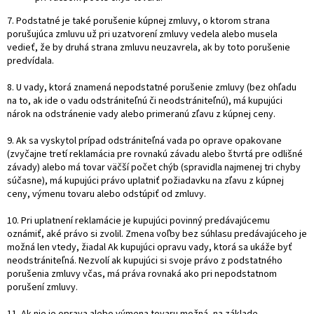
7. Podstatné je také porušenie kúpnej zmluvy, o ktorom strana
porušujúca zmluvu už pri uzatvorení zmluvy vedela alebo musela
vedieť, že by druhá strana zmluvu neuzavrela, ak by toto porušenie
predvídala.
8. U vady, ktorá znamená nepodstatné porušenie zmluvy (bez ohľadu
na to, ak ide o vadu odstrániteľnú či neodstrániteľnú), má kupujúci
nárok na odstránenie vady alebo primeranú zľavu z kúpnej ceny.
9. Ak sa vyskytol prípad odstrániteľná vada po oprave opakovane
(zvyčajne tretí reklamácia pre rovnakú závadu alebo štvrtá pre odlišné
závady) alebo má tovar väčší počet chýb (spravidla najmenej tri chyby
súčasne), má kupujúci právo uplatniť požiadavku na zľavu z kúpnej
ceny, výmenu tovaru alebo odstúpiť od zmluvy.
10. Pri uplatnení reklamácie je kupujúci povinný predávajúcemu
oznámiť, aké právo si zvolil. Zmena voľby bez súhlasu predávajúceho je
možná len vtedy, žiadal Ak kupujúci opravu vady, ktorá sa ukáže byť
neodstrániteľná. Nezvolí ak kupujúci si svoje právo z podstatného
porušenia zmluvy včas, má práva rovnaká ako pri nepodstatnom
porušení zmluvy.