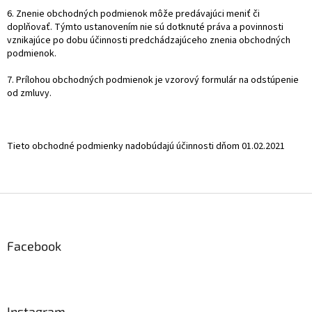
6. Znenie obchodných podmienok môže predávajúci meniť či
doplňovať. Týmto ustanovením nie sú dotknuté práva a povinnosti
vznikajúce po dobu účinnosti predchádzajúceho znenia obchodných
podmienok.
7. Prílohou obchodných podmienok je vzorový formulár na odstúpenie
od zmluvy.
Tieto obchodné podmienky nadobúdajú účinnosti dňom 01.02.2021
Z
á
p
ä
Facebook
t
i
e
Instagram