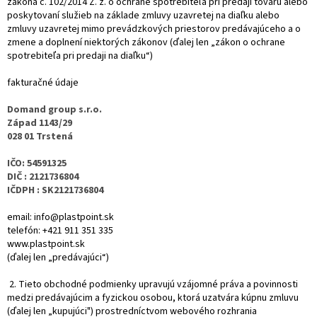
zákona č. 102/2014 Z. z. o ochrane spotrebiteľa pri predaji tovaru alebo
poskytovaní služieb na základe zmluvy uzavretej na diaľku alebo
zmluvy uzavretej mimo prevádzkových priestorov predávajúceho a o
zmene a doplnení niektorých zákonov (ďalej len „zákon o ochrane
spotrebiteľa pri predaji na diaľku“)
fakturačné údaje
Domand group s.r.o.
Západ 1143/29
028 01 Trstená
IČO: 54591325
DIČ : 2121736804
IČDPH : SK2121736804
email: info@plastpoint.sk
telefón: +421 911 351 335
www.plastpoint.sk
(ďalej len „predávajúci“)
2. Tieto obchodné podmienky upravujú vzájomné práva a povinnosti
medzi predávajúcim a fyzickou osobou, ktorá uzatvára kúpnu zmluvu
(ďalej len „kupujúci") prostredníctvom webového rozhrania