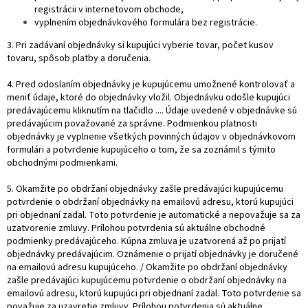
registrácii v internetovom obchode,
vyplnením objednávkového formulára bez registrácie.
3. Pri zadávaní objednávky si kupujúci vyberie tovar, počet kusov
tovaru, spôsob platby a doručenia.
4. Pred odoslaním objednávky je kupujúcemu umožnené kontrolovať a
meniť údaje, ktoré do objednávky vložil. Objednávku odošle kupujúci
predávajúcemu kliknutím na tlačidlo .... Údaje uvedené v objednávke sú
predávajúcim považované za správne. Podmienkou platnosti
objednávky je vyplnenie všetkých povinných údajov v objednávkovom
formulári a potvrdenie kupujúceho o tom, že sa zoznámil s týmito
obchodnými podmienkami.
5. Okamžite po obdržaní objednávky zašle predávajúci kupujúcemu
potvrdenie o obdržaní objednávky na emailovú adresu, ktorú kupujúci
pri objednaní zadal. Toto potvrdenie je automatické a nepovažuje sa za
uzatvorenie zmluvy. Prílohou potvrdenia sú aktuálne obchodné
podmienky predávajúceho. Kúpna zmluva je uzatvorená až po prijatí
objednávky predávajúcim. Oznámenie o prijatí objednávky je doručené
na emailovú adresu kupujúceho. / Okamžite po obdržaní objednávky
zašle predávajúci kupujúcemu potvrdenie o obdržaní objednávky na
emailovú adresu, ktorú kupujúci pri objednaní zadal. Toto potvrdenie sa
považuje za uzavretie zmluvy. Prílohou potvrdenia sú aktuálne