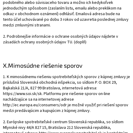
podobného alebo súvisiaceho tovaru a možno ich kedykoľvek
jednoduchým spôsobom (zaslaním listu, emailu alebo preklikom na
odkaz v obchodnom oznámení) odhlásiť. Emailová adresa bude na
tento účel uchovávané po dobu 3 rokov od uzavretia poslednej zmluvy
medzi zmluvnými stranami.
2. Podrobnejšie informácie o ochrane osobných údajov nájdete v
zásadách ochrany osobných údajov TU. (doplň)
X.
Mimosúdne riešenie sporov
1. K mimosúdnemu riešeniu spotrebiteľských sporov z kúpnej zmluvy je
príslušná Slovenská obchodná inšpekcia, so sídlom P. O. BOX 29,
Bajkalská 21/A, 827 99 Bratislava, internetová adresa:
https://www.soi.sk/sk. Platformu pre riešenie sporov on-line
nachádzajúce sa na internetovej adrese
http://ec.europa.eu/consumers/odr je možné využiť pri riešení sporov
medzi predávajúcim a kupujúcim z kúpnej zmluvy.
2. Európske spotrebiteľské centrum Slovenská republika, so sídlom
Mlynské nivy 44/A 827 15, Bratislava 212 Slovenská republika,