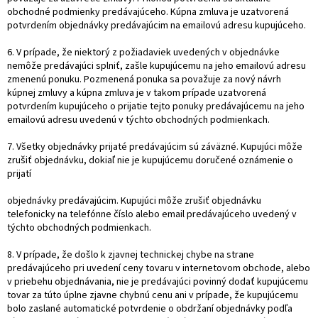
obchodné podmienky predávajúceho. Kúpna zmluva je uzatvorená
potvrdením objednávky predávajúcim na emailovú adresu kupujúceho.
6. V prípade, že niektorý z požiadaviek uvedených v objednávke
nemôže predávajúci splniť, zašle kupujúcemu na jeho emailovú adresu
zmenenú ponuku. Pozmenená ponuka sa považuje za nový návrh
kúpnej zmluvy a kúpna zmluva je v takom prípade uzatvorená
potvrdením kupujúceho o prijatie tejto ponuky predávajúcemu na jeho
emailovú adresu uvedenú v týchto obchodných podmienkach.
7. Všetky objednávky prijaté predávajúcim sú záväzné. Kupujúci môže
zrušiť objednávku, dokiaľ nie je kupujúcemu doručené oznámenie o
prijatí
objednávky predávajúcim. Kupujúci môže zrušiť objednávku
telefonicky na telefónne číslo alebo email predávajúceho uvedený v
týchto obchodných podmienkach.
8. V prípade, že došlo k zjavnej technickej chybe na strane
predávajúceho pri uvedení ceny tovaru v internetovom obchode, alebo
v priebehu objednávania, nie je predávajúci povinný dodať kupujúcemu
tovar za túto úplne zjavne chybnú cenu ani v prípade, že kupujúcemu
bolo zaslané automatické potvrdenie o obdržaní objednávky podľa