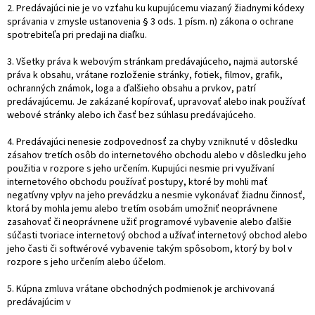
2. Predávajúci nie je vo vzťahu ku kupujúcemu viazaný žiadnymi kódexy
správania v zmysle ustanovenia § 3 ods. 1 písm. n) zákona o ochrane
spotrebiteľa pri predaji na diaľku.
3. Všetky práva k webovým stránkam predávajúceho, najmä autorské
práva k obsahu, vrátane rozloženie stránky, fotiek, filmov, grafik,
ochranných známok, loga a ďalšieho obsahu a prvkov, patrí
predávajúcemu. Je zakázané kopírovať, upravovať alebo inak používať
webové stránky alebo ich časť bez súhlasu predávajúceho.
4. Predávajúci nenesie zodpovednosť za chyby vzniknuté v dôsledku
zásahov tretích osôb do internetového obchodu alebo v dôsledku jeho
použitia v rozpore s jeho určením. Kupujúci nesmie pri využívaní
internetového obchodu používať postupy, ktoré by mohli mať
negatívny vplyv na jeho prevádzku a nesmie vykonávať žiadnu činnosť,
ktorá by mohla jemu alebo tretím osobám umožniť neoprávnene
zasahovať či neoprávnene užiť programové vybavenie alebo ďalšie
súčasti tvoriace internetový obchod a užívať internetový obchod alebo
jeho časti či softwérové vybavenie takým spôsobom, ktorý by bol v
rozpore s jeho určením alebo účelom.
5. Kúpna zmluva vrátane obchodných podmienok je archivovaná
predávajúcim v