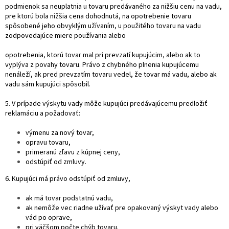
podmienok sa neuplatnia u tovaru predávaného za nižšiu cenu na vadu,
pre ktorú bola nižšia cena dohodnutá, na opotrebenie tovaru
spôsobené jeho obvyklým užívaním, u použitého tovaru na vadu
zodpovedajúce miere používania alebo
opotrebenia, ktorú tovar mal pri prevzatí kupujúcim, alebo ak to
vyplýva z povahy tovaru. Právo z chybného plnenia kupujúcemu
nenáleží, ak pred prevzatím tovaru vedel, že tovar má vadu, alebo ak
vadu sám kupujúci spôsobil.
5. V prípade výskytu vady môže kupujúci predávajúcemu predložiť
reklamáciu a požadovať:
výmenu za nový tovar,
opravu tovaru,
primeranú zľavu z kúpnej ceny,
odstúpiť od zmluvy.
6. Kupujúci má právo odstúpiť od zmluvy,
ak má tovar podstatnú vadu,
ak nemôže vec riadne užívať pre opakovaný výskyt vady alebo
vád po oprave,
pri väčšom počte chýb tovaru.