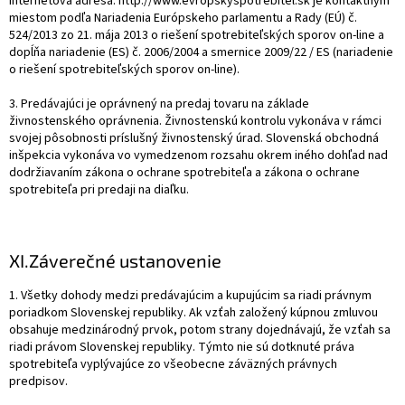
internetová adresa: http://www.evropskyspotrebitel.sk je kontaktným
miestom podľa Nariadenia Európskeho parlamentu a Rady (EÚ) č.
524/2013 zo 21. mája 2013 o riešení spotrebiteľských sporov on-line a
dopĺňa nariadenie (ES) č. 2006/2004 a smernice 2009/22 / ES (nariadenie
o riešení spotrebiteľských sporov on-line).
3. Predávajúci je oprávnený na predaj tovaru na základe
živnostenského oprávnenia. Živnostenskú kontrolu vykonáva v rámci
svojej pôsobnosti príslušný živnostenský úrad. Slovenská obchodná
inšpekcia vykonáva vo vymedzenom rozsahu okrem iného dohľad nad
dodržiavaním zákona o ochrane spotrebiteľa a zákona o ochrane
spotrebiteľa pri predaji na diaľku.
XI.
Záverečné ustanovenie
1. Všetky dohody medzi predávajúcim a kupujúcim sa riadi právnym
poriadkom Slovenskej republiky. Ak vzťah založený kúpnou zmluvou
obsahuje medzinárodný prvok, potom strany dojednávajú, že vzťah sa
riadi právom Slovenskej republiky. Týmto nie sú dotknuté práva
spotrebiteľa vyplývajúce zo všeobecne záväzných právnych
predpisov.