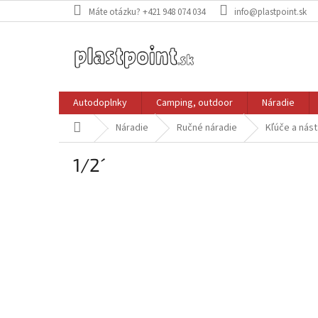
Prejsť
Máte otázku? +421 948 074 034
info@plastpoint.sk
na
obsah
Autodoplnky
Camping, outdoor
Náradie
Domov
Náradie
Ručné náradie
Kľúče a nás
1/2´