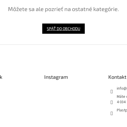
Môžete sa ale pozrieť na ostatné kategórie.
SPÄŤ DO OBCHODU
k
Instagram
Kontakt
info
@
Máte 
4 034
Plastp