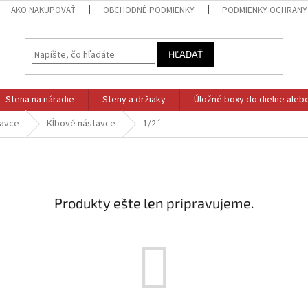
AKO NAKUPOVAŤ
OBCHODNÉ PODMIENKY
PODMIENKY OCHRANY
HĽADAŤ
Stena na náradie
Steny a držiaky
Úložné boxy do dielne aleb
tavce
Kĺbové nástavce
1/2´
Produkty ešte len pripravujeme.