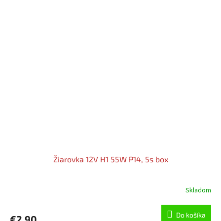
Žiarovka 12V H1 55W P14, 5s box
Skladom
Do košíka
€2,90