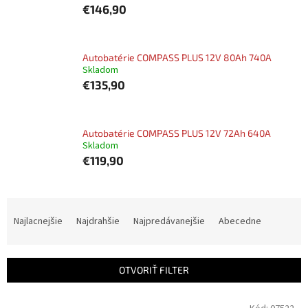
€146,90
Autobatérie COMPASS PLUS 12V 80Ah 740A
Skladom
€135,90
Autobatérie COMPASS PLUS 12V 72Ah 640A
Skladom
€119,90
R
a
Najlacnejšie
Najdrahšie
Najpredávanejšie
Abecedne
d
e
n
OTVORIŤ FILTER
i
e
V