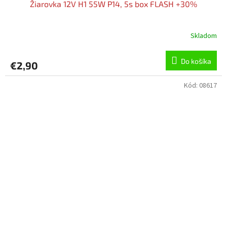
Žiarovka 12V H1 55W P14, 5s box FLASH +30%
Skladom
Do košíka
€2,90
Kód:
08617