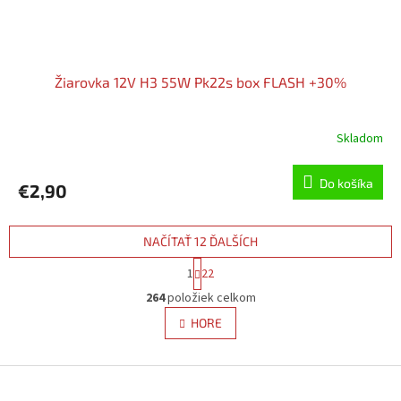
Žiarovka 12V H3 55W Pk22s box FLASH +30%
Skladom
Do košíka
€2,90
NAČÍTAŤ 12 ĎALŠÍCH
S
1
22
t
O
r
264
položiek celkom
v
á
l
HORE
n
á
k
d
o
v
Z
a
a
c
á