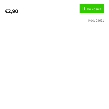
Do košíka
€2,90
Kód:
08651