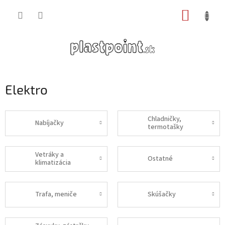
Prejsť
NÁKUP
na
obsah
KOŠÍK
Elektro
Chladničky,
Nabíjačky
termotašky
Vetráky a
Ostatné
klimatizácia
Trafa, meniče
Skúšačky