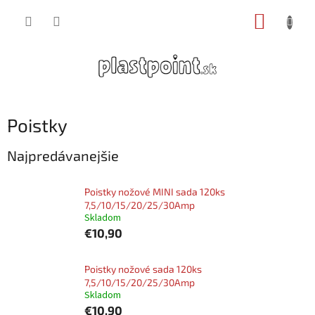
Prejsť
NÁKUP
na
obsah
KOŠÍK
Poistky
Najpredávanejšie
Poistky nožové MINI sada 120ks
7,5/10/15/20/25/30Amp
Skladom
€10,90
Poistky nožové sada 120ks
7,5/10/15/20/25/30Amp
Skladom
€10,90