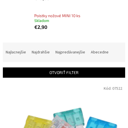
Poistky nožové MINI 10 ks
Skladom
€2,90
R
a
Najlacnejšie
Najdrahšie
Najpredávanejšie
Abecedne
d
e
n
OTVORIŤ FILTER
i
e
V
Kód:
07522
p
ý
r
p
o
i
d
s
u
p
k
r
t