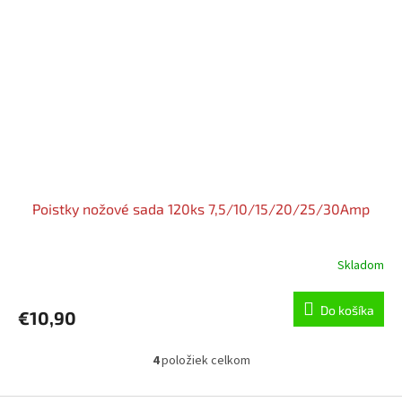
Poistky nožové sada 120ks 7,5/10/15/20/25/30Amp
Skladom
Do košíka
€10,90
4
položiek celkom
O
v