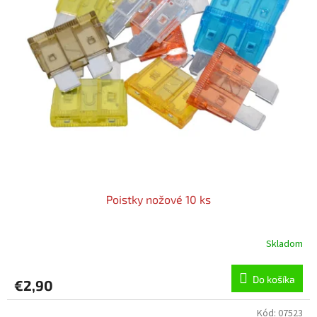
o
o
d
v
u
k
t
o
v
Poistky nožové 10 ks
Skladom
Do košíka
€2,90
Kód:
07523