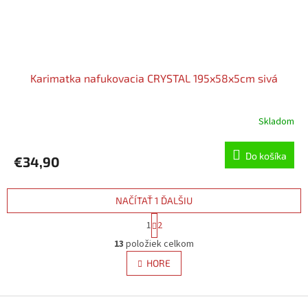
Karimatka nafukovacia CRYSTAL 195x58x5cm sivá
Skladom
Do košíka
€34,90
NAČÍTAŤ 1 ĎALŠIU
S
1
2
t
O
r
13
položiek celkom
v
á
l
HORE
n
á
k
d
o
v
Z
a