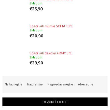
Skladom
€25,90
Spací vak múmie SOFIA 10°C
Skladom
€20,90
Spací vak dekový ARMY 5°C
Skladom
€29,90
R
a
Najlacnejšie
Najdrahšie
Najpredávanejšie
Abecedne
d
e
n
OTVORIŤ FILTER
i