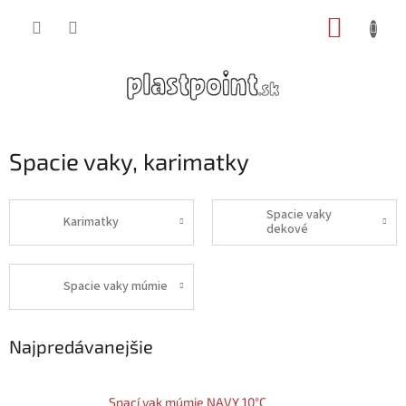
Prejsť
NÁKUP
na
obsah
KOŠÍK
Spacie vaky, karimatky
Spacie vaky
Karimatky
dekové
Spacie vaky múmie
Najpredávanejšie
Spací vak múmie NAVY 10°C