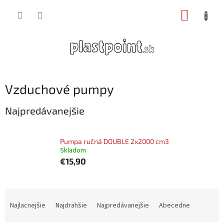
Prejsť
NÁKUP
na
obsah
KOŠÍK
Vzduchové pumpy
Najpredávanejšie
Pumpa ručná DOUBLE 2x2000 cm3
Skladom
€15,90
R
a
Najlacnejšie
Najdrahšie
Najpredávanejšie
Abecedne
d