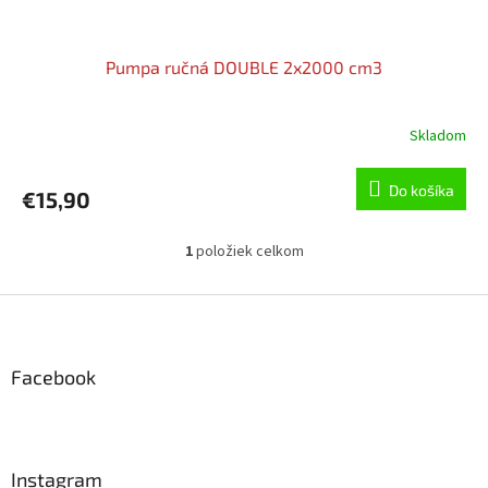
Pumpa ručná DOUBLE 2x2000 cm3
Skladom
Do košíka
€15,90
1
položiek celkom
O
v
l
Z
á
á
d
p
a
ä
Facebook
c
t
i
i
e
p
e
r
Instagram