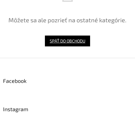
Môžete sa ale pozrieť na ostatné kategórie.
SPÄŤ DO OBCHODU
Z
á
p
ä
Facebook
t
i
e
Instagram