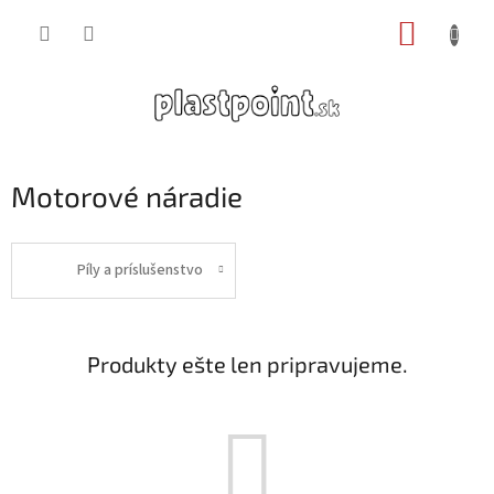
Prejsť
NÁKUP
na
obsah
KOŠÍK
Motorové náradie
Píly a príslušenstvo
Produkty ešte len pripravujeme.