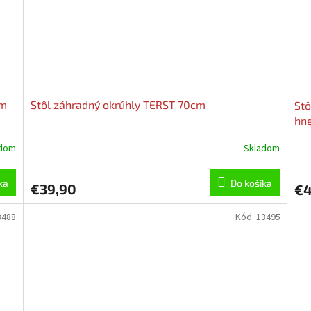
cm
Stôl záhradný okrúhly TERST 70cm
Stô
hn
adom
Skladom
ka
Do košíka
€39,90
€4
3488
Kód:
13495