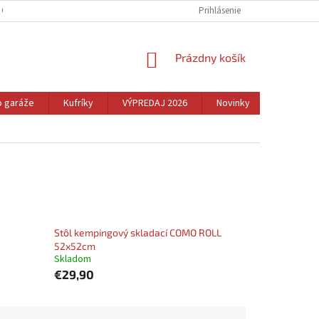
 OSOBNÝCH ÚDAJOV
REKLAMÁCIA A VRÁTENIE TOVARU
Prihlásenie
CENNÉ TIPY
NÁKUPNÝ
Prázdny košík
KOŠÍK
o garáže
Kufríky
VÝPREDAJ 2026
Novinky
Dom
Stôl kempingový skladací COMO ROLL
52x52cm
Skladom
€29,90