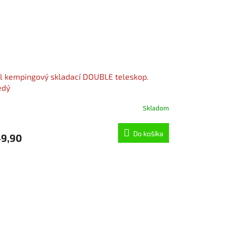
l kempingový skladací DOUBLE teleskop.
edý
Skladom
Do košíka
9,90