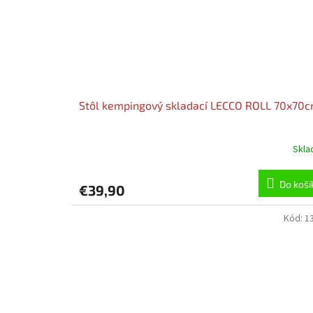
Stôl kempingový skladací LECCO ROLL 70x70
Skl
Do koší
€39,90
Kód:
1