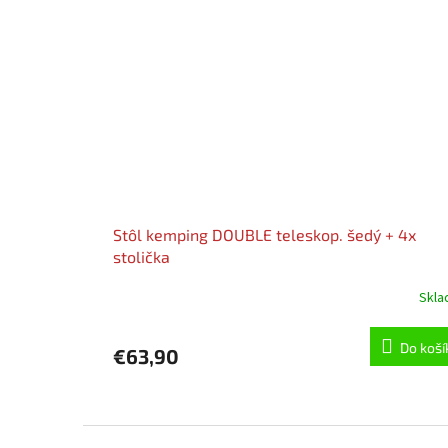
Stôl kemping DOUBLE teleskop. šedý + 4x
stolička
Skl
Do koší
€63,90
Z