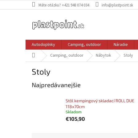
Prejsť
Máte otázku? +421 948 074 034
info@plastpoint.sk
na
obsah
Autodoplnky
Camping, outdoor
Náradie
Domov
Camping, outdoor
Nábytok
Stoly
Stoly
Najpredávanejšie
Stôl kempingový skladací ROLL DUE
118x70cm
Skladom
€105,90
R