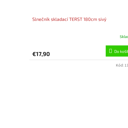
Slnečník skladací TERST 180cm sivý
Skl
Do koší
€17,90
Kód:
1