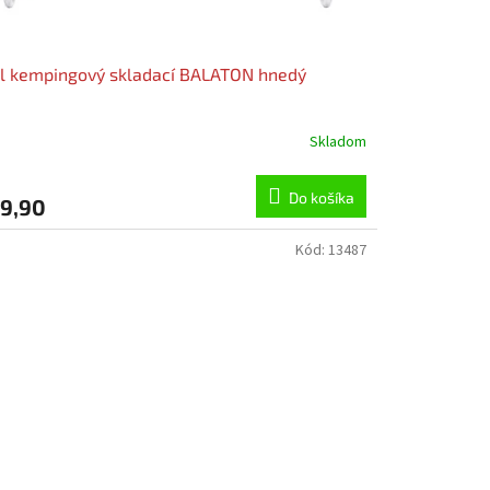
l kempingový skladací BALATON hnedý
Skladom
Do košíka
9,90
Kód:
13487