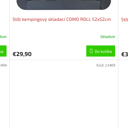
Stôl kempingový skladací COMO ROLL 52x52cm
Stô
adom
Skladom
ka
Do košíka
€29,90
€3
3494
Kód:
13489