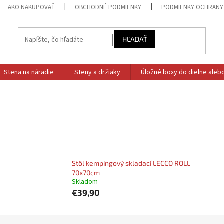
AKO NAKUPOVAŤ
OBCHODNÉ PODMIENKY
PODMIENKY OCHRANY
HĽADAŤ
Stena na náradie
Steny a držiaky
Úložné boxy do dielne aleb
Stôl kempingový skladací LECCO ROLL
70x70cm
Skladom
€39,90