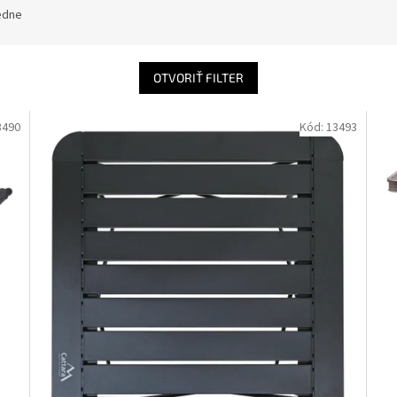
edne
OTVORIŤ FILTER
3490
Kód:
13493