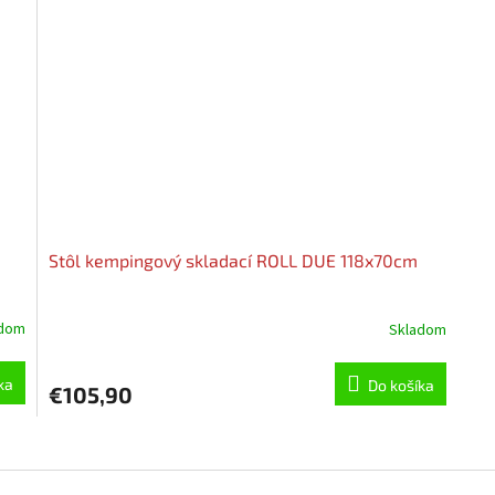
Stôl kempingový skladací ROLL DUE 118x70cm
adom
Skladom
ka
Do košíka
€105,90
O
v
l