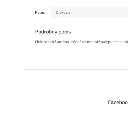
Popis
Diskusia
Podrobný popis
Elektronická anténa určená na montáž nalepením na sklo
Z
á
p
ä
t
Faceboo
i
e