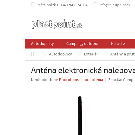
Prejsť
Máte otázku? +421 948 074 034
info@plastpoint.sk
na
obsah
Autodoplnky
Camping, outdoor
Náradie
Domov
Autodoplnky
Exteriér
Antény a prút
Anténa elektronická nalepova
Priemerné
Neohodnotené
Podrobnosti hodnotenia
Značka:
Compa
hodnotenie
produktu
je
0,0
z
5
hviezdičiek.