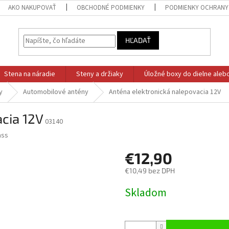
AKO NAKUPOVAŤ
OBCHODNÉ PODMIENKY
PODMIENKY OCHRANY
HĽADAŤ
Stena na náradie
Steny a držiaky
Úložné boxy do dielne aleb
y
Automobilové antény
Anténa elektronická nalepovacia 12V
cia 12V
03140
ss
€12,90
€10,49 bez DPH
Jednotková
Skladom
cena: