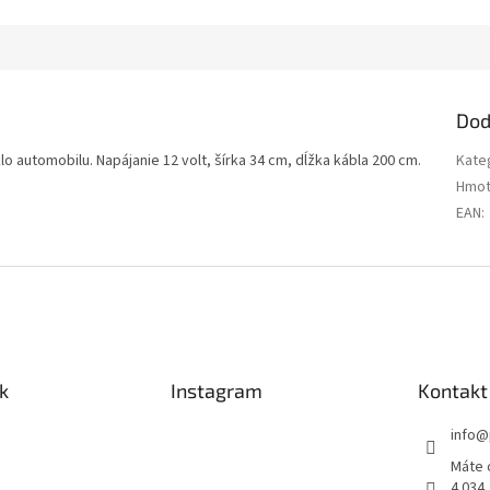
Dod
 automobilu. Napájanie 12 volt, šírka 34 cm, dĺžka kábla 200 cm.
Kate
Hmot
EAN
:
k
Instagram
Kontakt
info
@
Máte 
4 034