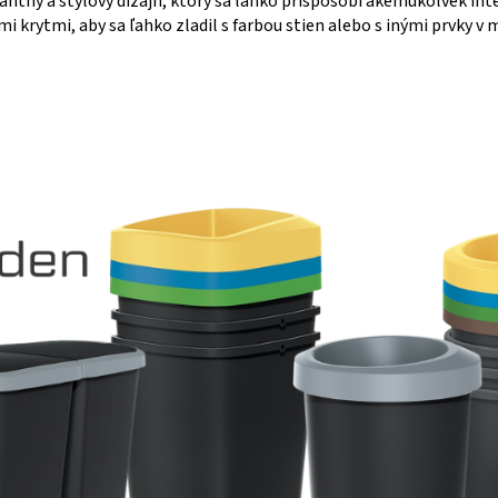
ný a štýlový dizajn, ktorý sa ľahko prispôsobí akémukoľvek interié
i krytmi, aby sa ľahko zladil s farbou stien alebo s inými prvky v 