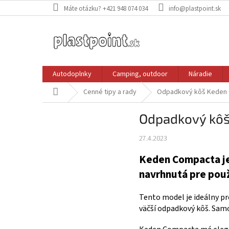
Prejsť
Máte otázku? +421 948 074 034
info@plastpoint.sk
na
obsah
Autodoplnky
Camping, outdoor
Náradie
Domov
Cenné tipy a rady
Odpadkový kôš Keden C
Odpadkový kôš
27.4.2023
Keden Compacta je
navrhnutá pre použ
Tento model je ideálny pr
väčší odpadkový kôš. Samoz