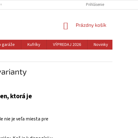
 OSOBNÝCH ÚDAJOV
REKLAMÁCIA A VRÁTENIE TOVARU
Prihlásenie
CENNÉ TIPY
NÁKUPNÝ
Prázdny košík
KOŠÍK
o garáže
Kufríky
VÝPREDAJ 2026
Novinky
Dom
arianty
n, ktorá je
e nie je veľa miesta pre