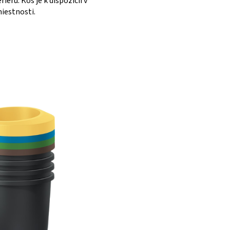
ru. Koš je k dispozícii v
miestnosti.