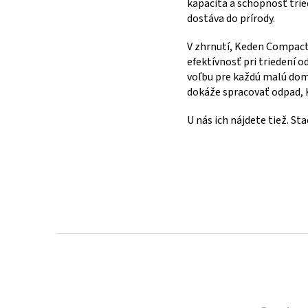
kapacita a schopnosť trie
dostáva do prírody.
V zhrnutí, Keden Compacta
efektívnosť pri triedení 
voľbu pre každú malú domá
dokáže spracovať odpad, 
U nás ich nájdete tiež. Sta
Z
á
p
ä
t