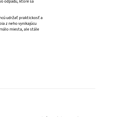
vo odpadu, ktoré sa
chcú udržať praktickosť a
bia z neho vynikajúcu
málo miesta, ale stále