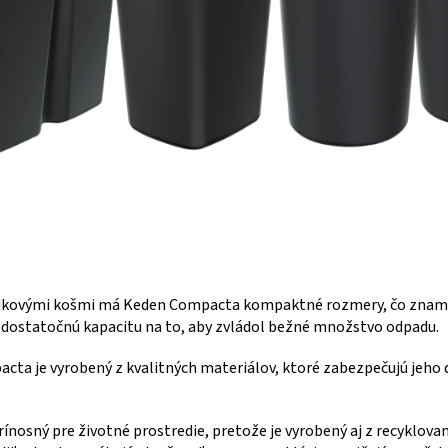
adkovými košmi má Keden Compacta kompaktné rozmery, čo znam
dostatočnú kapacitu na to, aby zvládol bežné množstvo odpadu.
a je vyrobený z kvalitných materiálov, ktoré zabezpečujú jeho d
ínosný pre životné prostredie, pretože je vyrobený aj z recyklova