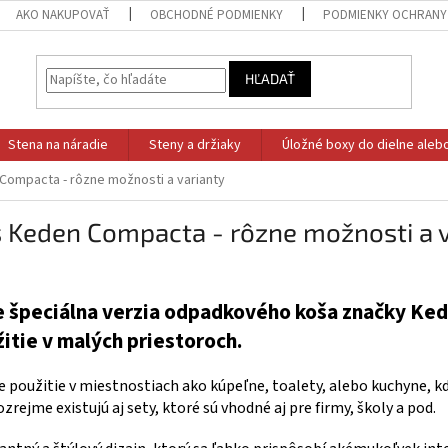
AKO NAKUPOVAŤ
OBCHODNÉ PODMIENKY
PODMIENKY OCHRANY
HĽADAŤ
Stena na náradie
Steny a držiaky
Úložné boxy do dielne aleb
ompacta - rôzne možnosti a varianty
 Keden Compacta - rôzne možnosti a v
 špeciálna verzia odpadkového koša značky Kede
itie v malých priestoroch.
e použitie v miestnostiach ako kúpeľne, toalety, alebo kuchyne, kd
rejme existujú aj sety, ktoré sú vhodné aj pre firmy, školy a pod.