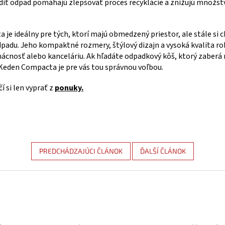
diť odpad pomáhajú zlepšovať proces recyklácie a znižujú množst
 je ideálny pre tých, ktorí majú obmedzený priestor, ale stále si 
odpadu. Jeho kompaktné rozmery, štýlový dizajn a vysoká kvalita ro
cnosť alebo kanceláriu. Ak hľadáte odpadkový kôš, ktorý zaberá 
Keden Compacta je pre vás tou správnou voľbou.
čí si len vyprať z
ponuky.
PREDCHÁDZAJÚCI ČLÁNOK
ĎALŠÍ ČLÁNOK