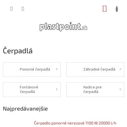
Prejsť
NÁKUP
na
obsah
KOŠÍK
Čerpadlá
Ponorné čerpadlá
Záhradné čerpadlá
Fontánové
Hadice pre
čerpadlá
čerpadlá
Najpredávanejšie
Čerpadlo ponorné nerezové 1100 W 20000 l/h