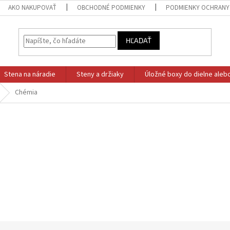
AKO NAKUPOVAŤ
OBCHODNÉ PODMIENKY
PODMIENKY OCHRANY
HĽADAŤ
Stena na náradie
Steny a držiaky
Úložné boxy do dielne aleb
Chémia