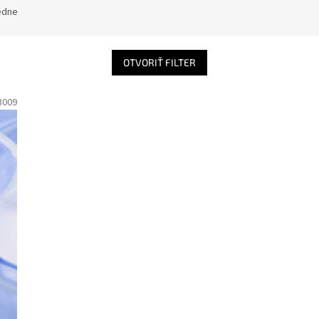
edne
OTVORIŤ FILTER
3009