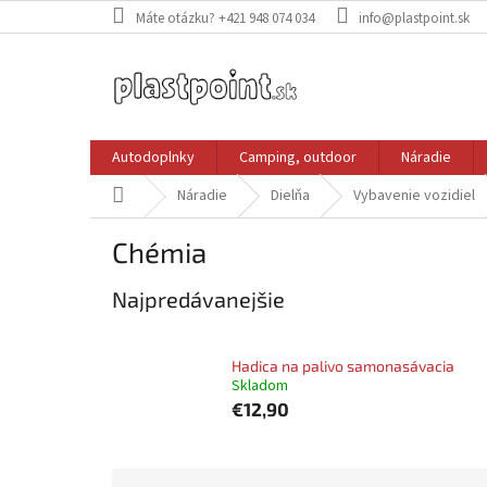
Prejsť
Máte otázku? +421 948 074 034
info@plastpoint.sk
na
obsah
Autodoplnky
Camping, outdoor
Náradie
Domov
Náradie
Dielňa
Vybavenie vozidiel
Chémia
Najpredávanejšie
Hadica na palivo samonasávacia
Skladom
€12,90
R