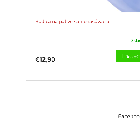
Hadica na palivo samonasávacia
Skl
Do koší
€12,90
Z
á
p
ä
t
Faceboo
i
e