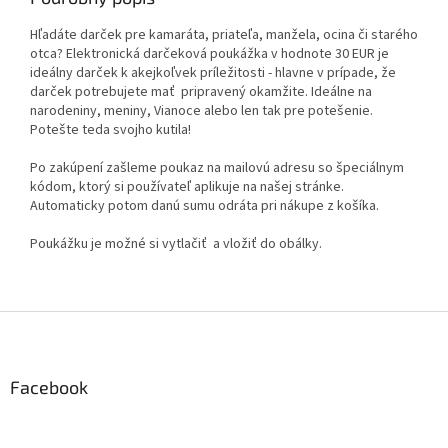
Hľadáte darček pre kamaráta, priateľa, manžela, ocina či starého
otca? Elektronická darčeková poukážka v hodnote 30 EUR je
ideálny darček k akejkoľvek príležitosti - hlavne v prípade, že
darček potrebujete mať pripravený okamžite. Ideálne na
narodeniny, meniny, Vianoce alebo len tak pre potešenie.
Potešte teda svojho kutila!
Po zakúpení zašleme poukaz na mailovú adresu so špeciálnym
kódom, ktorý si používateľ aplikuje na našej stránke.
Automaticky potom danú sumu odráta pri nákupe z košíka.
Poukážku je možné si vytlačiť a vložiť do obálky.
Z
á
p
ä
Facebook
t
i