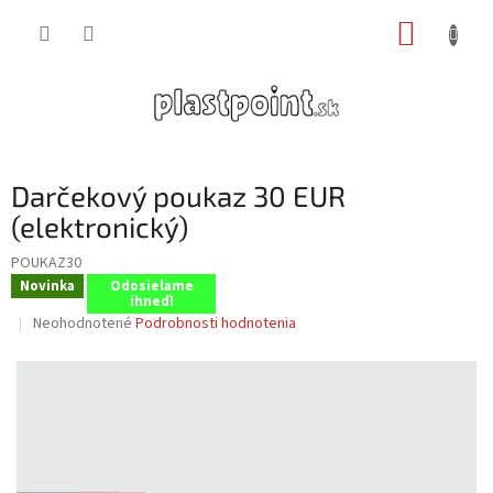
Prejsť
NÁKUP
na
obsah
KOŠÍK
Darčekový poukaz 30 EUR
(elektronický)
POUKAZ30
Novinka
Odosielame
ihneď!
Priemerné
Neohodnotené
Podrobnosti hodnotenia
hodnotenie
produktu
je
0,0
z
5
hviezdičiek.