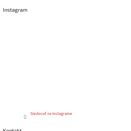
e
Instagram
Sledovať na Instagrame
Kontakt