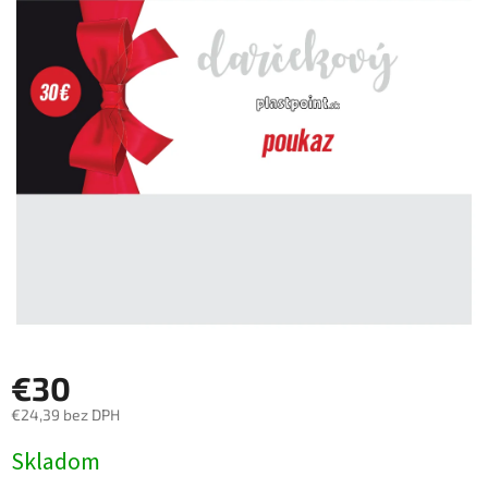
€30
€24,39 bez DPH
Jednotková
Skladom
cena: