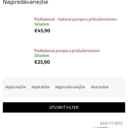
Najpredávanejšie
Podtlaková - tlaková pumpa s príslušenstvom
Skladom
€45,90
Podtlaková pumpa s príslušenstvom
Skladom
€25,90
R
a
Najlacnejšie
Najdrahšie
Najpredávanejšie
Abecedne
d
e
n
OTVORIŤ FILTER
i
e
V
Kód:
YT-0673
p
ý