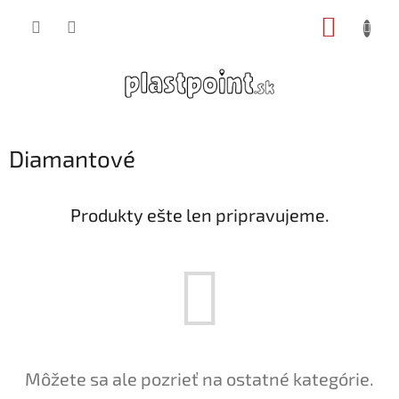
Prejsť
NÁKUP
na
obsah
KOŠÍK
Diamantové
Produkty ešte len pripravujeme.
Môžete sa ale pozrieť na ostatné kategórie.