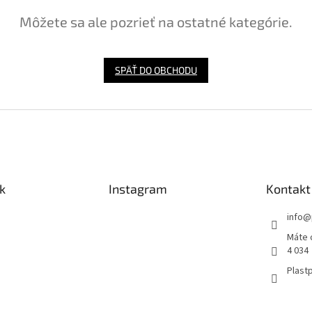
Môžete sa ale pozrieť na ostatné kategórie.
SPÄŤ DO OBCHODU
k
Instagram
Kontakt
info
@
Máte 
4 034
Plastp