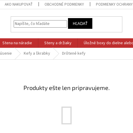
AKO NAKUPOVAŤ
OBCHODNÉ PODMIENKY
PODMIENKY OCHRANY
HĽADAŤ
Stena na náradie
Steny a držiaky
Úložné boxy do dielne aleb
rúsenie
Kefy a škrabky
Drôtené kefy
Produkty ešte len pripravujeme.