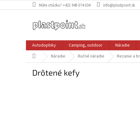
Prejsť
Máte otázku? +421 948 074 034
info@plastpoint.sk
na
obsah
Autodoplnky
Camping, outdoor
Náradie
Domov
Náradie
Ručné náradie
Rezanie a b
Drôtené kefy