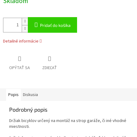
Skladom
cena:
Pridať do košíka
Detailné informácie
OPÝTAŤ SA
ZDIEĽAŤ
Popis
Diskusia
Podrobný popis
Držiak bicyklov určený na montáž na strop garáže, či iné vhodné
miestnosti.