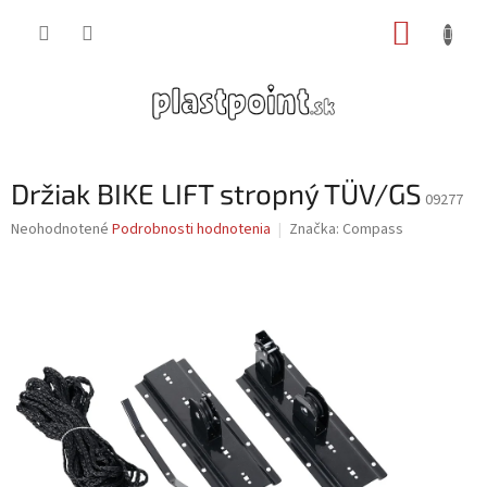
Prejsť
NÁKUP
na
obsah
KOŠÍK
Držiak BIKE LIFT stropný TÜV/GS
09277
Priemerné
Neohodnotené
Podrobnosti hodnotenia
Značka:
Compass
hodnotenie
produktu
je
0,0
z
5
hviezdičiek.