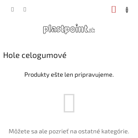
Prejsť
NÁKUP
na
obsah
KOŠÍK
Hole celogumové
Produkty ešte len pripravujeme.
Môžete sa ale pozrieť na ostatné kategórie.