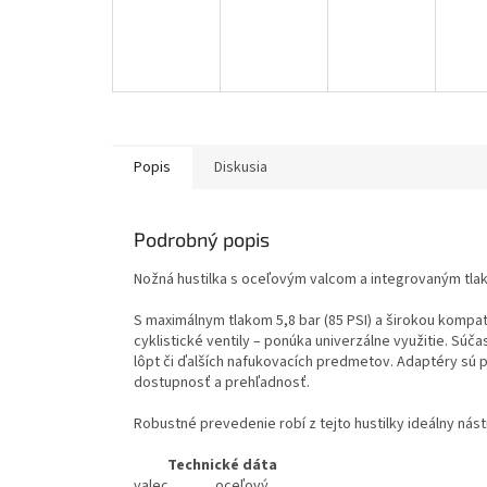
Popis
Diskusia
Podrobný popis
Nožná hustilka s oceľovým valcom a integrovaným tl
S maximálnym tlakom 5,8 bar (85 PSI) a širokou kompat
cyklistické ventily – ponúka univerzálne využitie. Súč
lôpt či ďalších nafukovacích predmetov. Adaptéry sú pr
dostupnosť a prehľadnosť.
Robustné prevedenie robí z tejto hustilky ideálny nás
Technické dáta
valec
oceľový