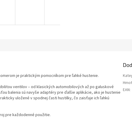
Dod
akomerom je praktickým pomocníkom pre ľahké hustenie.
Kate
Hmot
ibilitou ventilov – od klasických automobilových až po galuskové
EAN
:
asťou balenia sú navyše adaptéry pre ďalšie aplikácie, ako je hustenie
akticky uložené v spodnej časti hustilky, čo zaisťuje ich ľahkú
troj pre každodenné použitie.