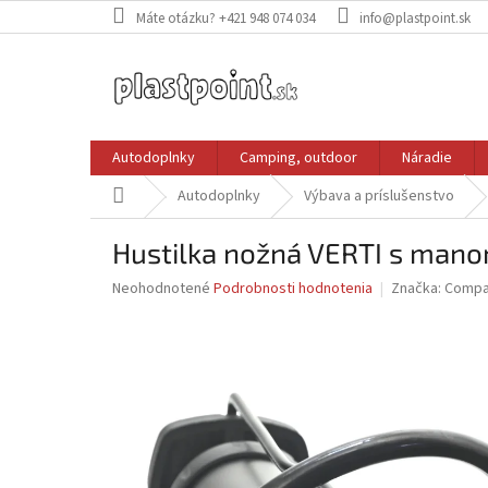
Prejsť
Máte otázku? +421 948 074 034
info@plastpoint.sk
na
obsah
Autodoplnky
Camping, outdoor
Náradie
Domov
Autodoplnky
Výbava a príslušenstvo
Hustilka nožná VERTI s man
Priemerné
Neohodnotené
Podrobnosti hodnotenia
Značka:
Compa
hodnotenie
produktu
je
0,0
z
5
hviezdičiek.