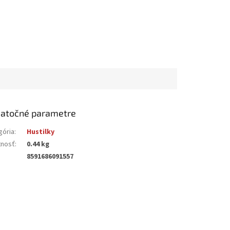
atočné parametre
gória
:
Hustilky
nosť
:
0.44 kg
8591686091557