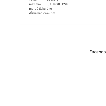
max. tlak
5,8 Bar (85 PSI)
merač tlaku
áno
dĺžka hadice
45 cm
Z
á
p
ä
t
Faceboo
i
e