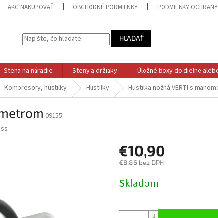
AKO NAKUPOVAŤ
OBCHODNÉ PODMIENKY
PODMIENKY OCHRANY
HĽADAŤ
Stena na náradie
Steny a držiaky
Úložné boxy do dielne aleb
Kompresory, hustilky
Hustilky
Hustilka nožná VERTI s mano
ometrom
09155
ss
€10,90
€8,86 bez DPH
Jednotková
Skladom
cena: