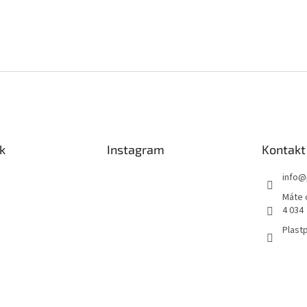
k
Instagram
Kontakt
info
@
Máte 
4 034
Plastp