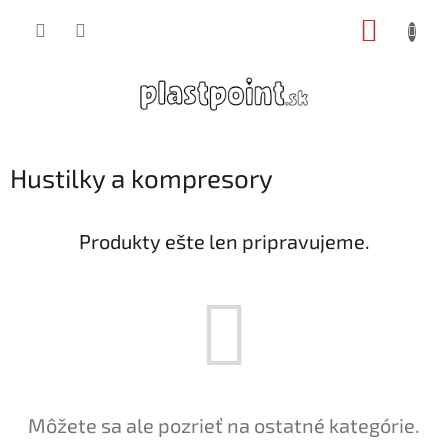
Prejsť
NÁKUP
na
obsah
KOŠÍK
Hustilky a kompresory
Produkty ešte len pripravujeme.
Môžete sa ale pozrieť na ostatné kategórie.