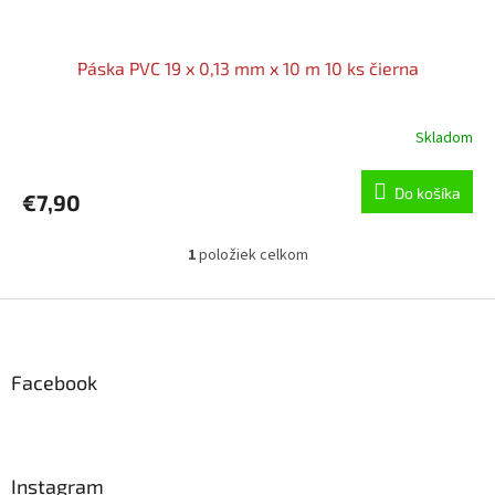
Páska PVC 19 x 0,13 mm x 10 m 10 ks čierna
Skladom
Do košíka
€7,90
1
položiek celkom
O
v
l
Z
á
á
d
p
a
ä
Facebook
c
t
i
i
e
p
e
r
Instagram