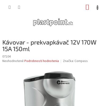
Prejsť
NÁKUP
na
obsah
KOŠÍK
Kávovar - prekvapkávač 12V 170W
15A 150ml
07104
Priemerné
Neohodnotené
Podrobnosti hodnotenia
Značka:
Compass
hodnotenie
produktu
je
0,0
z
5
hviezdičiek.