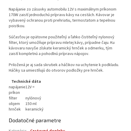
Napájanie zo zásuvky automobilu 12V s maximálnym príkonom
170W zaistí jednoduchú prípravu kávy na cestách. Kávovar je
vybavený ochranou proti prehriatiu, termostatom a tepelnou
poistkou.
Súčasťou je opätovne použiteľný a ľahko čistiteľný nylonový
filter, ktorý umožňuje prípravu mletej kávy, prípadne čaju. Ku
kávovaru navyše získate keramický hrnček a odmerku, tým
zaistí kompletnú a pohodlnú prípravu nápojov.
Priložená je aj sada skrutiek a háčikov na uchytenie k podkladu.
Háčiky sa umiestňujú do otvorov podložky pre hrnček.
Technické dáta
napájanie
12V =
príkon
filter
nylónový
objem
150 ml
hrnček
keramický
Dodatočné parametre