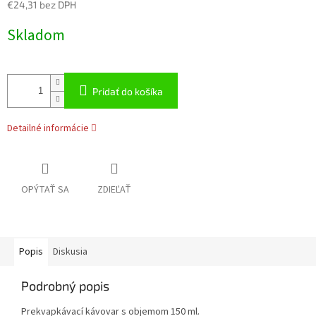
€24,31 bez DPH
Jednotková
Skladom
cena:
Pridať do košíka
Detailné informácie
OPÝTAŤ SA
ZDIEĽAŤ
Popis
Diskusia
Podrobný popis
Prekvapkávací kávovar s objemom 150 ml.