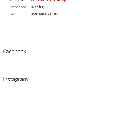
Kategória
:
Cestovné doplnky
Hmotnosť
:
0.72 kg
EAN
:
8591686071047
Z
á
p
ä
Facebook
t
i
e
Instagram