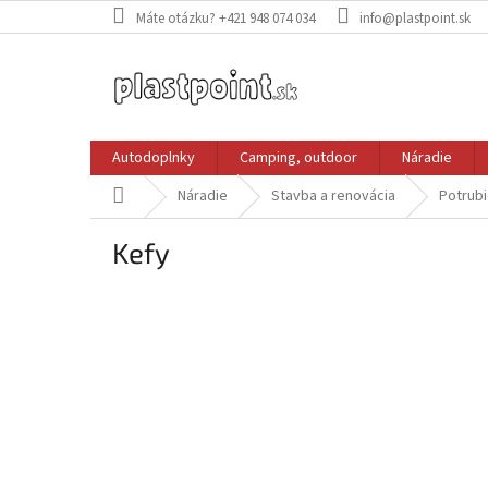
Prejsť
Máte otázku? +421 948 074 034
info@plastpoint.sk
na
obsah
Autodoplnky
Camping, outdoor
Náradie
Domov
Náradie
Stavba a renovácia
Potrub
Kefy