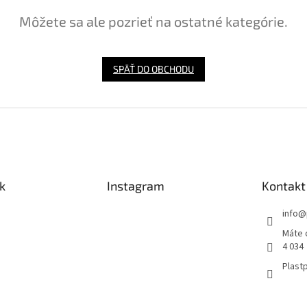
Môžete sa ale pozrieť na ostatné kategórie.
SPÄŤ DO OBCHODU
k
Instagram
Kontakt
info
@
Máte 
4 034
Plastp