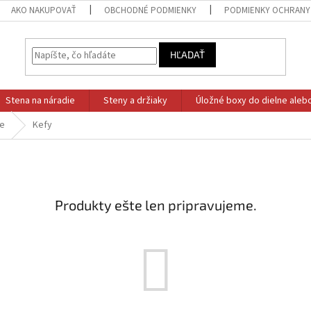
AKO NAKUPOVAŤ
OBCHODNÉ PODMIENKY
PODMIENKY OCHRANY
HĽADAŤ
Stena na náradie
Steny a držiaky
Úložné boxy do dielne aleb
ie
Kefy
Produkty ešte len pripravujeme.