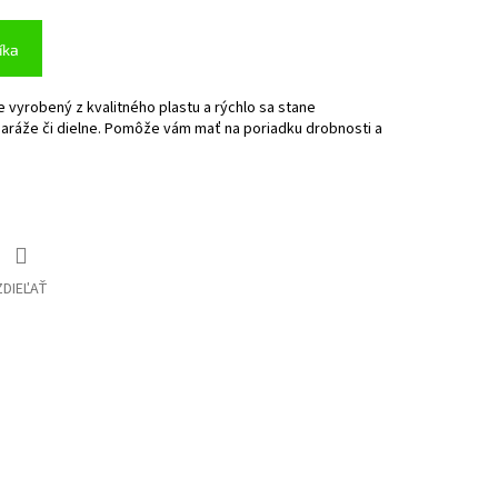
íka
e vyrobený z kvalitného plastu a rýchlo sa stane
aráže či dielne. Pomôže vám mať na poriadku drobnosti a
ZDIEĽAŤ