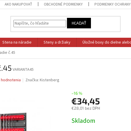
AKO NAKUPOVAŤ
OBCHODNÉ PODMIENKY
PODMIENKY OCHRANY
HĽADAŤ
Stena na náradie
Steny a držiaky
Úložné boxy do dielne aleb
adie č.45
č.45
VARIANTA45
 hodnotenia
Značka:
Kistenberg
–16 %
€34,45
€28,01 bez DPH
Jednotková
Skladom
cena: