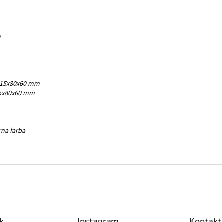
m
 115x80x60 mm
115x80x60 mm
rna farba
k
Instagram
Kontakt