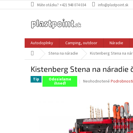
Prejsť
Máte otázku? +421 948 074 034
info@plastpoint.sk
na
obsah
Autodoplnky
Camping, outdoor
Náradie
Domov
Stena na náradie
Kistenberg Stena na nár
Kistenberg Stena na náradie 
Tip
Odosielame
Priemerné
Neohodnotené
Podrobnosti
ihneď!
hodnotenie
produktu
je
0,0
z
5
hviezdičiek.