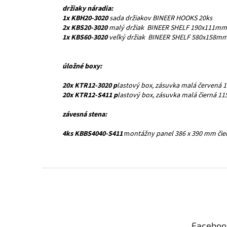
držiaky náradia:
1x KBH20-3020
sada držiakov BINEER HOOKS 20ks
2x KBS20-3020
malý držiak BINEER SHELF 190x111mm
1x KBS60-3020
veľký držiak BINEER SHELF 580x158m
úložné boxy:
20x KTR12-3020 p
lastový box, zásuvka malá červená
20x KTR12-S411 p
lastový box, zásuvka malá čierná 
závesná stena:
4ks KBBS4040-S411
m
ontážny panel 386 x 390 mm čie
Z
á
p
ä
t
Faceboo