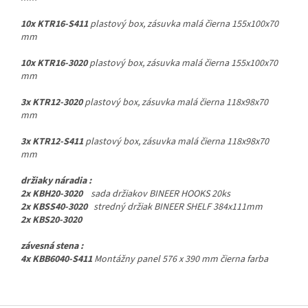
10x KTR16-S411
plastový box, zásuvka malá čierna 155x100x70
mm
10x KTR16-3020
plastový box, zásuvka malá čierna 155x100x70
mm
3x KTR12-3020
plastový box, zásuvka malá čierna 118x98x70
mm
3x KTR12-S411
plastový box, zásuvka malá čierna 118x98x70
mm
držiaky náradia :
2x KBH20-3020
sada držiakov BINEER HOOKS 20ks
2x KBSS40-3020
stredný držiak BINEER SHELF 384x111mm
2x KBS20-3020
závesná stena :
4x KBB6040-S411
Montážny panel 576 x 390 mm čierna farba