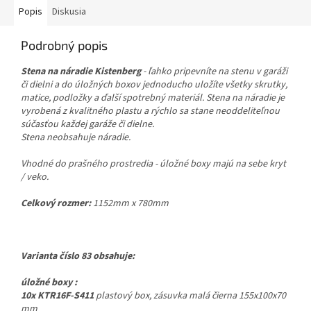
Popis
Diskusia
Podrobný popis
Stena na náradie Kistenberg
- ľahko pripevníte na stenu v garáži
či dielni a do úložných boxov jednoducho uložíte všetky skrutky,
matice, podložky a ďalší spotrebný materiál. Stena na náradie je
vyrobená z kvalitného plastu a rýchlo sa stane neoddeliteľnou
súčasťou každej garáže či dielne.
Stena neobsahuje náradie.
Vhodné do prašného prostredia - úložné boxy majú na sebe kryt
/ veko.
Celkový rozmer:
1152mm x 780mm
Varianta číslo 83 obsahuje:
úložné boxy :
10x KTR16F-S411
p
lastový box, zásuvka malá čierna 155x100x70
mm