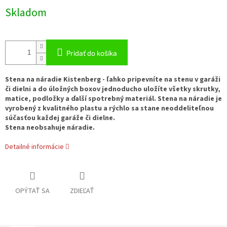
Jednotková
Skladom
cena:
Pridať do košíka
Stena na náradie Kistenberg - ľahko pripevníte na stenu v garáži
či dielni a do úložných boxov jednoducho uložíte všetky skrutky,
matice, podložky a ďalší spotrebný materiál. Stena na náradie je
vyrobený z kvalitného plastu a rýchlo sa stane neoddeliteľnou
súčasťou každej garáže či dielne.
Stena neobsahuje náradie.
Detailné informácie
OPÝTAŤ SA
ZDIEĽAŤ