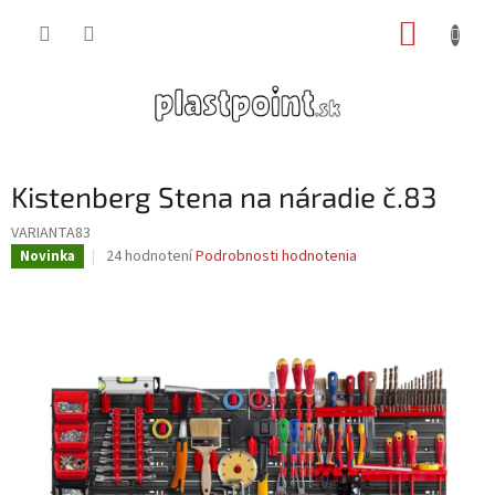
Prejsť
NÁKUP
na
obsah
KOŠÍK
Kistenberg Stena na náradie č.83
VARIANTA83
Priemerné
24 hodnotení
Podrobnosti hodnotenia
Novinka
hodnotenie
produktu
je
3,9
z
5
hviezdičiek.