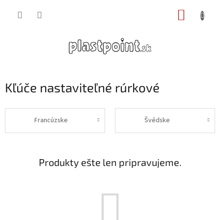
Prejsť
NÁKUP
na
obsah
KOŠÍK
Kľúče nastaviteľné rúrkové
Francúzske
Švédske
Produkty ešte len pripravujeme.