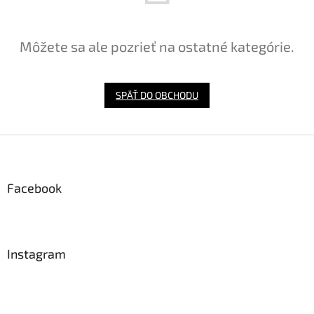
Môžete sa ale pozrieť na ostatné kategórie.
SPÄŤ DO OBCHODU
Z
á
p
ä
Facebook
t
i
e
Instagram