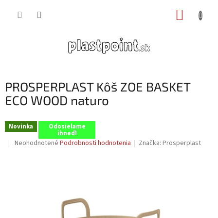
Prejsť
NÁKUP
na
obsah
KOŠÍK
PROSPERPLAST Kôš ZOE BASKET
ECO WOOD naturo
Novinka
Odosielame
ihneď!
Priemerné
Neohodnotené
Podrobnosti hodnotenia
Značka:
Prosperplast
hodnotenie
produktu
je
0,0
z
5
hviezdičiek.