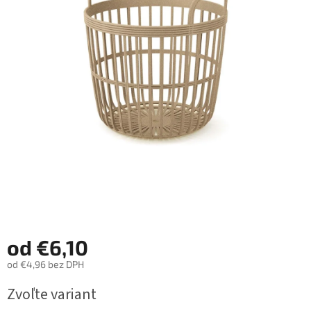
od
€6,10
od
€4,96
bez DPH
Jednotková
Zvoľte variant
cena: