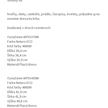
Vhodný na:
hračky, deky, vankúše, prádlo, časopisy, kvetiny, prípadne aj na
nosenie dreva ku krbu.
Dodávaný v dvoch rozmeroch:
Označenie IKPIO370W
Farba Naturo ECO
Kód farby 4665W
Dĺžka 36,4 cm
Šírka 36,4 cm
Výška 35,9 cm
Materiál Plast/drevo
Označenie IKPIO430W
Farba Naturo ECO
Kód farby 4665W
Dĺžka 41,9 cm
Šírka 41,9 cm
Výška 40,8 cm
Materiál Plast/drevo