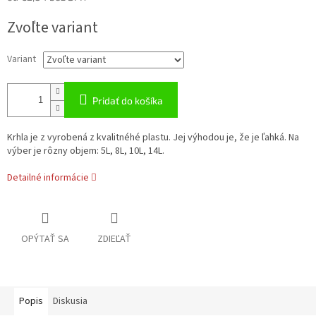
Jednotková
Zvoľte variant
cena:
Variant
Pridať do košíka
Krhla je z vyrobená z kvalitnéhé plastu. Jej výhodou je, že je ľahká. Na
výber je rôzny objem: 5L, 8L, 10L, 14L.
Detailné informácie
OPÝTAŤ SA
ZDIEĽAŤ
Popis
Diskusia