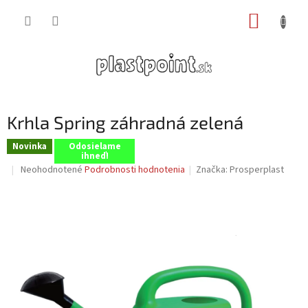
Prejsť
NÁKUP
na
obsah
KOŠÍK
Krhla Spring záhradná zelená
Novinka
Odosielame
ihneď!
Priemerné
Neohodnotené
Podrobnosti hodnotenia
Značka:
Prosperplast
hodnotenie
produktu
je
0,0
z
5
hviezdičiek.