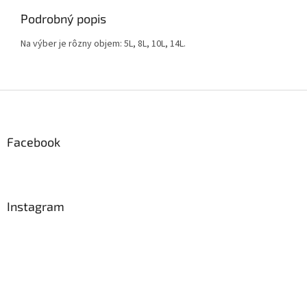
Podrobný popis
Na výber je rôzny objem: 5L, 8L, 10L, 14L.
Z
á
p
ä
Facebook
t
i
e
Instagram