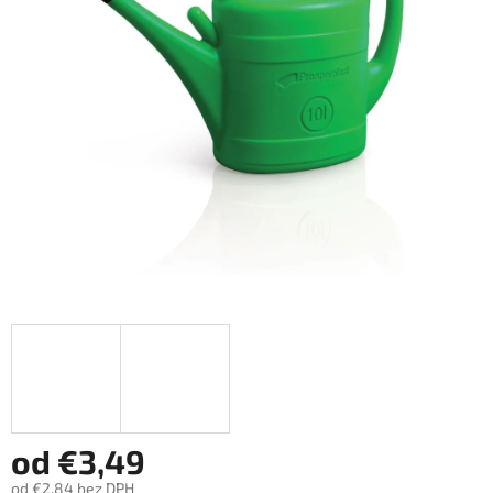
od
€3,49
od
€2,84
bez DPH