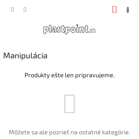
Prejsť
NÁKUP
na
obsah
KOŠÍK
Manipulácia
Produkty ešte len pripravujeme.
Môžete sa ale pozrieť na ostatné kategórie.