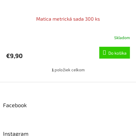
Matica metrická sada 300 ks
Skladom
Do košíka
€9,90
1
položiek celkom
O
v
l
Z
á
á
d
p
a
ä
Facebook
c
t
i
i
e
p
e
r
Instagram