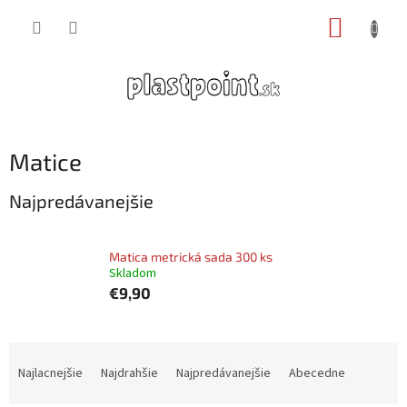
Prejsť
NÁKUP
na
obsah
KOŠÍK
Matice
Najpredávanejšie
Matica metrická sada 300 ks
Skladom
€9,90
R
a
Najlacnejšie
Najdrahšie
Najpredávanejšie
Abecedne
d