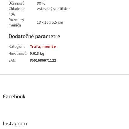
Účinnosť
90 %
Chladenie
vstavaný ventilátor
40A
Rozmery
13 x 10 x 5,5 cm
meniča
Dodatočné parametre
Kategória
:
Trafa, meniče
Hmotnosť
:
0.613 kg
EAN
:
8591686071122
Z
á
p
ä
Facebook
t
i
e
Instagram