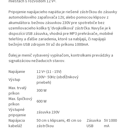
miestach s rozvodom 12 V=.
Pripojenie napájacieho napätia je riešené zástrčkou do zásuvky
automobilového zapaľovača 12V, alebo pomocou klipsov z
akumulátora. bežnou zásuvkou 230V pre spotrebiče bez
uzemňovacieho kolíka tj 'dvojkolíková' zástrčka. Navyše je k
dispozícii USB zásuvka, vhodná pre MP3 prehrávače, mobilné
telefóny a ďalšie zariadenia, ktoré sa nabíjajú, či napájajú
bežným USB zdrojom 5V až do príkonu 1000mA.
Ďalej je menič vybavený vypínačom, kontrolkami prevádzky a
signalizáciou nežiaducich stavov.
Napájanie
12 V= (11 - 15V)
230V~ 50Hz (obdĺžnikový
Výstup
priebeh)
Max. trvalý
300 W
príkon
Max. špičkový
600 W
príkon
Výstupné
zásuvka 230V
pripojenie
Napájacia
50 cm s klipsami, 45 cm so
Zásuvka
5V 1000
kabeláž
zástrčkou
USB
mA