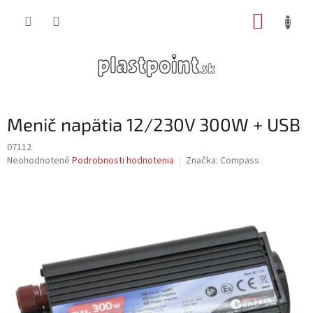
Prejsť
NÁKUP
na
obsah
KOŠÍK
Menič napätia 12/230V 300W + USB
07112
Priemerné
Neohodnotené
Podrobnosti hodnotenia
Značka:
Compass
hodnotenie
produktu
je
0,0
z
5
hviezdičiek.