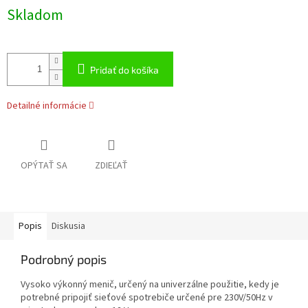
Jednotková
Skladom
cena:
Pridať do košíka
Detailné informácie
OPÝTAŤ SA
ZDIEĽAŤ
Popis
Diskusia
Podrobný popis
Vysoko výkonný menič, určený na univerzálne použitie, kedy je
potrebné pripojiť sieťové spotrebiče určené pre 230V/50Hz v