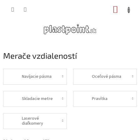
Prejsť
NÁKUP
na
obsah
KOŠÍK
Merače vzdialeností
Navíjacie pásma
Oceľové pásma
Skladacie metre
Pravítka
Laserové
diaľkomery