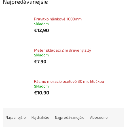
Najpredávanejšie
Pravítko hliníkové 1000mm
Skladom
€12,90
Meter skladací 2 m drevený žltý
Skladom
€7,90
Pásmo meracie oceľové 30 m s kľučkou
Skladom
€10,90
R
a
Najlacnejšie
Najdrahšie
Najpredávanejšie
Abecedne
d