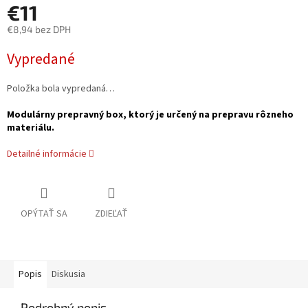
€11
€8,94 bez DPH
Jednotková
Vypredané
cena:
Položka bola vypredaná…
Modulárny prepravný box, ktorý je určený na prepravu rôzneho
materiálu.
Detailné informácie
OPÝTAŤ SA
ZDIEĽAŤ
Popis
Diskusia
Podrobný popis