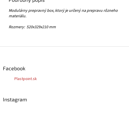
Modulárny prepravný box, ktorý je určený na prepravu rôzneho
materiálu.
Rozmery: 520x329x210 mm
Z
á
p
ä
Facebook
t
Plastpoint.sk
i
e
Instagram