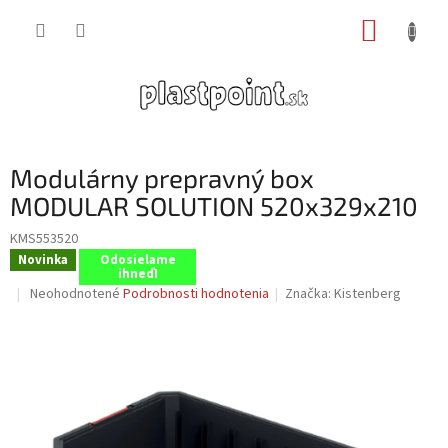
Prejsť
NÁKUP
na
obsah
KOŠÍK
Modulárny prepravný box
MODULAR SOLUTION 520x329x210
KMS553520
Novinka
Odosielame
ihneď!
Priemerné
Neohodnotené
Podrobnosti hodnotenia
Značka:
Kistenberg
hodnotenie
produktu
je
0,0
z
5
hviezdičiek.