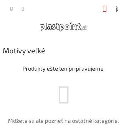
Prejsť
NÁKUP
na
obsah
KOŠÍK
Motívy veľké
Produkty ešte len pripravujeme.
Môžete sa ale pozrieť na ostatné kategórie.