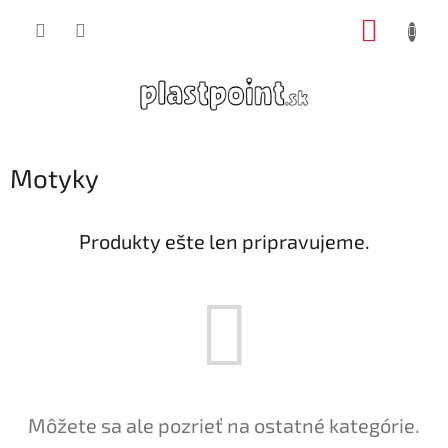
Prejsť
NÁKUP
na
obsah
KOŠÍK
Motyky
Produkty ešte len pripravujeme.
Môžete sa ale pozrieť na ostatné kategórie.