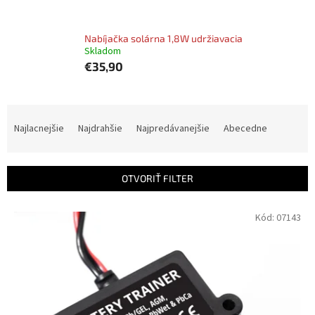
Nabíjačka solárna 1,8W udržiavacia
Skladom
€35,90
R
a
Najlacnejšie
Najdrahšie
Najpredávanejšie
Abecedne
d
e
n
OTVORIŤ FILTER
i
e
V
Kód:
07143
p
ý
r
p
o
i
d
s
u
p
k
r
t