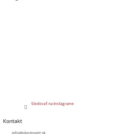
v
ý
p
i
s
u
Sledovať na Instagrame
Kontakt
info
@
plastpoint.sk