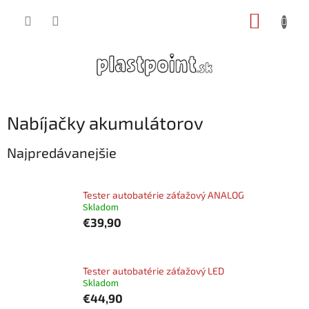
Prejsť
NÁKUP
na
obsah
KOŠÍK
Nabíjačky akumulátorov
Najpredávanejšie
Tester autobatérie záťažový ANALOG
Skladom
€39,90
Tester autobatérie záťažový LED
Skladom
€44,90