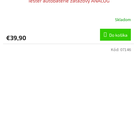
Tester autobatérie záťažový ANALOG
Skladom
Do košíka
€39,90
Kód:
07146