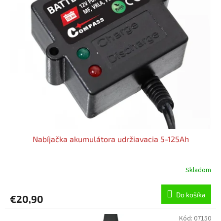
o
o
d
v
u
k
t
o
v
Nabíjačka akumulátora udržiavacia 5-125Ah
Skladom
Do košíka
€20,90
Kód:
07150