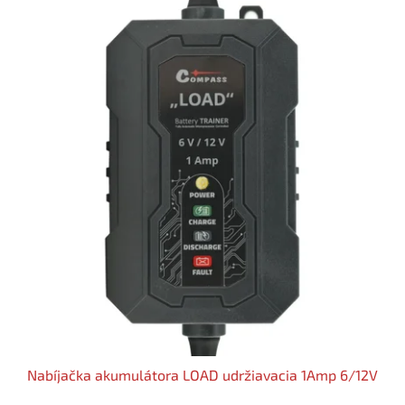
Nabíjačka akumulátora LOAD udržiavacia 1Amp 6/12V