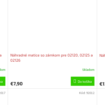
a
Náhradné matice so zámkom pre 02120, 02125 a
Náh
02126
adom
Skladom
ka
Do košíka
€7,90
€1
2017
Kód:
92012