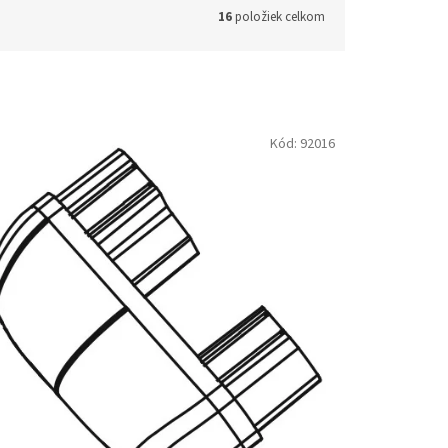
16
položiek celkom
Kód:
92016