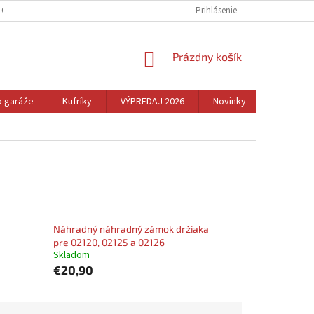
 OSOBNÝCH ÚDAJOV
REKLAMÁCIA A VRÁTENIE TOVARU
Prihlásenie
CENNÉ TIPY
NÁKUPNÝ
Prázdny košík
KOŠÍK
o garáže
Kufríky
VÝPREDAJ 2026
Novinky
Dom
Náhradný náhradný zámok držiaka
pre 02120, 02125 a 02126
Skladom
€20,90