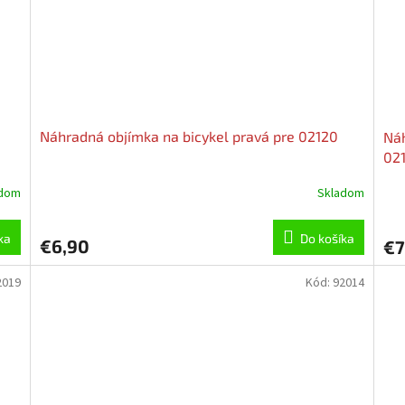
Náhradná objímka na bicykel pravá pre 02120
Náh
02
adom
Skladom
ka
Do košíka
€6,90
€7
2019
Kód:
92014