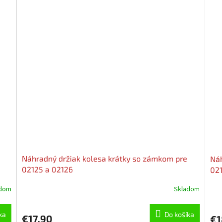
Náhradný držiak kolesa krátky so zámkom pre
Náh
02125 a 02126
021
adom
Skladom
ka
Do košíka
€17,90
€1