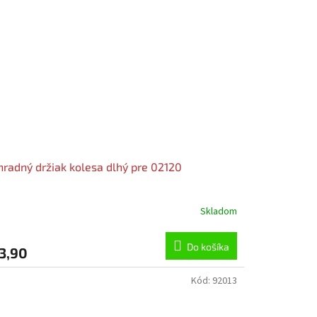
radný držiak kolesa dlhý pre 02120
Skladom
Do košíka
3,90
Kód:
92013