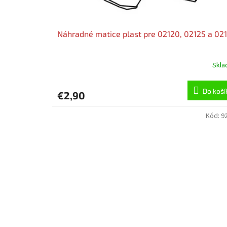
Náhradné matice plast pre 02120, 02125 a 02
Skl
Do koší
€2,90
Kód:
9