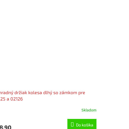
radný držiak kolesa dlhý so zámkom pre
25 a 02126
Skladom
Do košíka
8,90