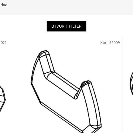
edne
OTVORIŤ FILTER
2021
Kód:
92009