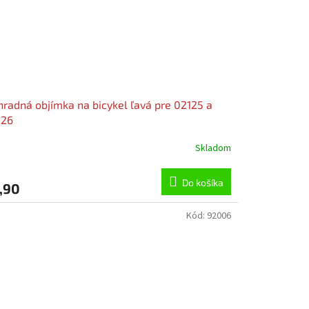
radná objímka na bicykel ľavá pre 02125 a
126
Skladom
Do košíka
,90
Kód:
92006