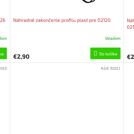
126
Náhradné zakončenie profilu plast pre 02120
Náh
02
adom
Skladom
ka
Do košíka
€2,90
€2
2010
Kód:
92011