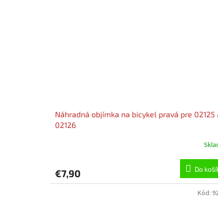
Náhradná objímka na bicykel pravá pre 02125 
02126
Skl
Do koší
€7,90
Kód:
9