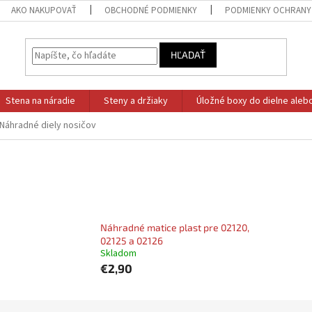
AKO NAKUPOVAŤ
OBCHODNÉ PODMIENKY
PODMIENKY OCHRANY
HĽADAŤ
Stena na náradie
Steny a držiaky
Úložné boxy do dielne aleb
Náhradné diely nosičov
Náhradné matice plast pre 02120,
02125 a 02126
Skladom
€2,90