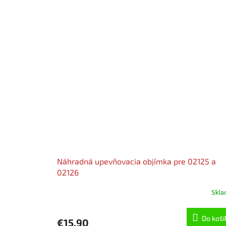
Náhradná upevňovacia objímka pre 02125 a
02126
Skl
Do koší
€15,90