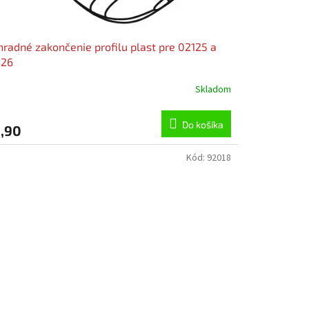
radné zakončenie profilu plast pre 02125 a
126
Skladom
Do košíka
,90
Kód:
92018