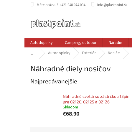
Prejsť
Máte otázku? +421 948 074 034
info@plastpoint.sk
na
obsah
Autodoplnky
Camping, outdoor
Náradie
Domov
Autodoplnky
Exteriér
Nosiče
Náhradné diely nosičov
Najpredávanejšie
Náhradné svetlá so zástrčkou 13pin
pre 02120, 02125 a 02126
Skladom
€68,90
R