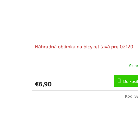
Náhradná objímka na bicykel ľavá pre 02120
Skl
Do koší
€6,90
Kód:
9