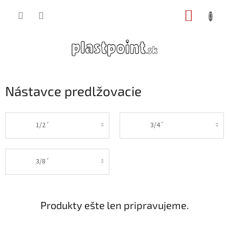
Prejsť
NÁKUP
na
obsah
KOŠÍK
Nástavce predlžovacie
1/2´
3/4´
3/8´
Produkty ešte len pripravujeme.