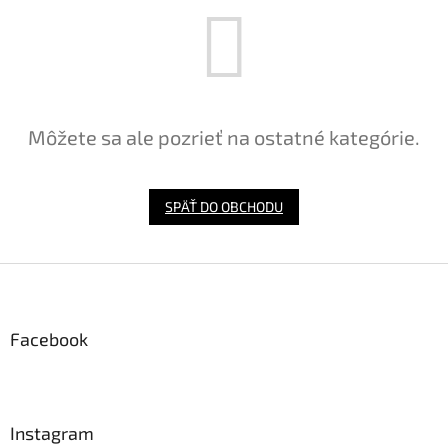
Môžete sa ale pozrieť na ostatné kategórie.
SPÄŤ DO OBCHODU
Z
á
p
ä
Facebook
t
i
e
Instagram