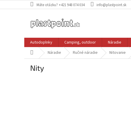
Prejsť
Máte otázku? +421 948 074 034
info@plastpoint.sk
na
obsah
Autodoplnky
Camping, outdoor
Náradie
Domov
Náradie
Ručné náradie
Nitovanie
Nity