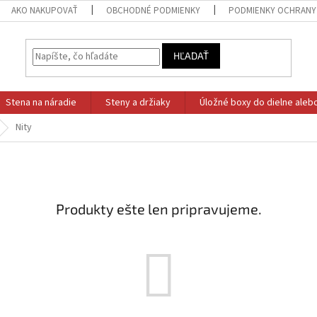
AKO NAKUPOVAŤ
OBCHODNÉ PODMIENKY
PODMIENKY OCHRANY
HĽADAŤ
Stena na náradie
Steny a držiaky
Úložné boxy do dielne aleb
Nity
Produkty ešte len pripravujeme.