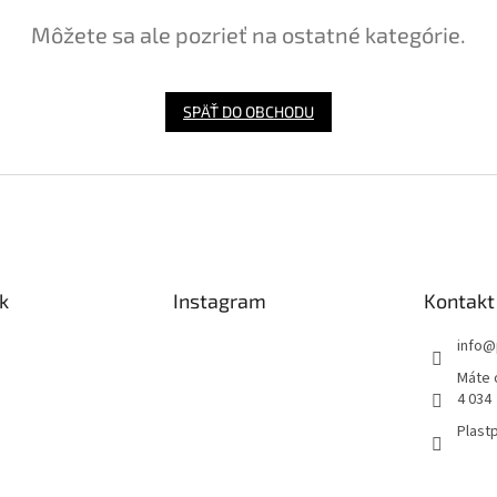
Môžete sa ale pozrieť na ostatné kategórie.
SPÄŤ DO OBCHODU
k
Instagram
Kontakt
info
@
Máte 
4 034
Plastp