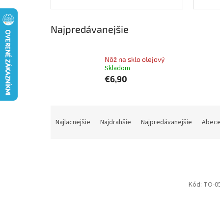
Najpredávanejšie
Nôž na sklo olejový
Skladom
€6,90
R
a
Najlacnejšie
Najdrahšie
Najpredávanejšie
Abec
d
e
n
i
e
V
Kód:
TO-0
p
ý
r
p
o
i
d