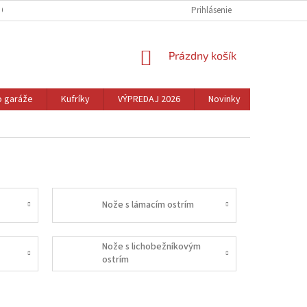
 OSOBNÝCH ÚDAJOV
REKLAMÁCIA A VRÁTENIE TOVARU
Prihlásenie
CENNÉ TIPY
NÁKUPNÝ
Prázdny košík
KOŠÍK
o garáže
Kufríky
VÝPREDAJ 2026
Novinky
Dom
Nože s lámacím ostrím
Nože s lichobežníkovým
ostrím