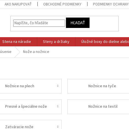
AKO NAKUPOVAŤ
OBCHODNÉ PODMIENKY
PODMIENKY OCHRANY
HĽADAŤ
Stena na náradie
Steny a držiaky
Úložné boxy do dielne aleb
rúsenie
Nože a nožnice
Nožnice na plech
Nožnice na tyče
Presné a špeciálne nože
Nožnice na textil
Zatváracie nože