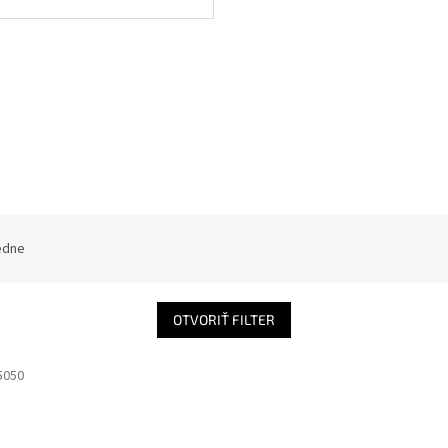
edne
OTVORIŤ FILTER
5050