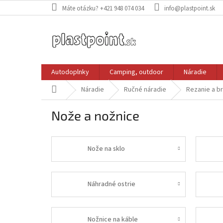
Prejsť
Máte otázku? +421 948 074 034
info@plastpoint.sk
na
obsah
Autodoplnky
Camping, outdoor
Náradie
Domov
Náradie
Ručné náradie
Rezanie a b
Nože a nožnice
Nože na sklo
Náhradné ostrie
Nožnice na káble