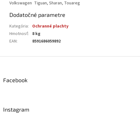
Volkswagen
Tiguan, Sharan, Touareg
Dodatočné parametre
Kategória
:
Ochranné plachty
Hmotnosť
:
8 kg
EAN
:
8591686059892
Z
á
p
ä
Facebook
t
i
e
Instagram