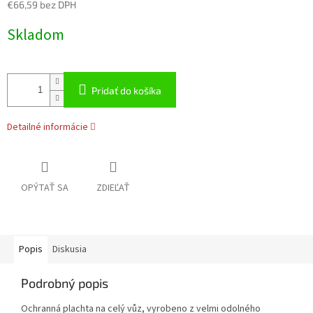
€66,59 bez DPH
Jednotková
Skladom
cena:
Pridať do košíka
Detailné informácie
OPÝTAŤ SA
ZDIEĽAŤ
Popis
Diskusia
Podrobný popis
Ochranná plachta na celý vůz, vyrobeno z velmi odolného