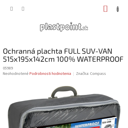
Prejsť
NÁKUP
na
obsah
KOŠÍK
Ochranná plachta FULL SUV-VAN
515x195x142cm 100% WATERPROOF
05989
Priemerné
Neohodnotené
Podrobnosti hodnotenia
Značka:
Compass
hodnotenie
produktu
je
0,0
z
5
hviezdičiek.