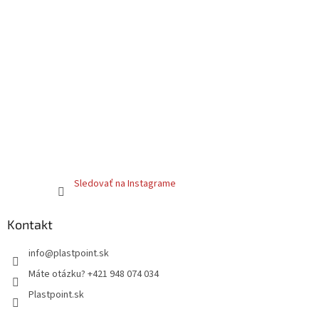
Sledovať na Instagrame
Kontakt
info
@
plastpoint.sk
Máte otázku? +421 948 074 034
Plastpoint.sk