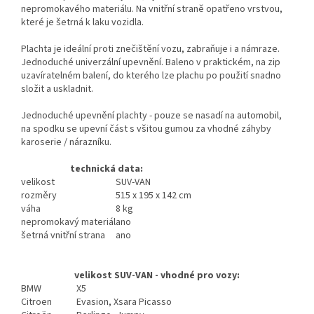
nepromokavého materiálu. Na vnitřní straně opatřeno vrstvou,
které je šetrná k laku vozidla.
Plachta je ideální proti znečištění vozu, zabraňuje i a námraze.
Jednoduché univerzální upevnění. Baleno v praktickém, na zip
uzavíratelném balení, do kterého lze plachu po použití snadno
složit a uskladnit.
Jednoduché upevnění plachty - pouze se nasadí na automobil,
na spodku se upevní část s všitou gumou za vhodné záhyby
karoserie / nárazníku.
technická data:
velikost
SUV-VAN
rozměry
515 x 195 x 142 cm
váha
8 kg
nepromokavý materiál
ano
šetrná vnitřní strana
ano
velikost SUV-VAN - vhodné pro vozy:
BMW
X5
Citroen
Evasion, Xsara Picasso