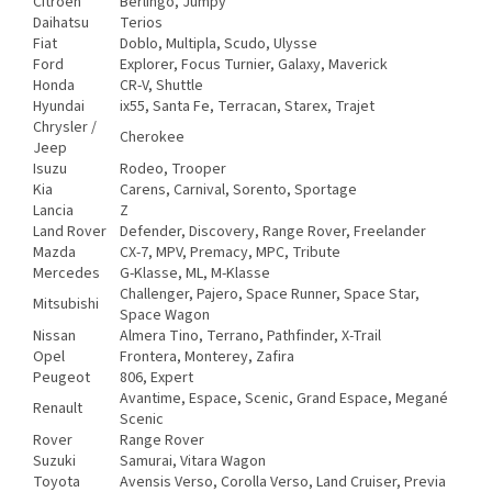
Citroën
Berlingo, Jumpy
Daihatsu
Terios
Fiat
Doblo, Multipla, Scudo, Ulysse
Ford
Explorer, Focus Turnier, Galaxy, Maverick
Honda
CR-V, Shuttle
Hyundai
ix55, Santa Fe, Terracan, Starex, Trajet
Chrysler /
Cherokee
Jeep
Isuzu
Rodeo, Trooper
Kia
Carens, Carnival, Sorento, Sportage
Lancia
Z
Land Rover
Defender, Discovery, Range Rover, Freelander
Mazda
CX-7, MPV, Premacy, MPC, Tribute
Mercedes
G-Klasse, ML, M-Klasse
Challenger, Pajero, Space Runner, Space Star,
Mitsubishi
Space Wagon
Nissan
Almera Tino, Terrano, Pathfinder, X-Trail
Opel
Frontera, Monterey, Zafira
Peugeot
806, Expert
Avantime, Espace, Scenic, Grand Espace, Megané
Renault
Scenic
Rover
Range Rover
Suzuki
Samurai, Vitara Wagon
Toyota
Avensis Verso, Corolla Verso, Land Cruiser, Previa