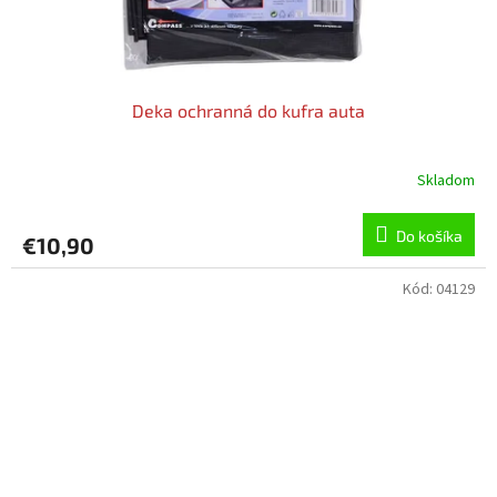
Deka ochranná do kufra auta
Skladom
Do košíka
€10,90
Kód:
04129