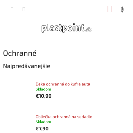
Prejsť
NÁKUP
na
obsah
KOŠÍK
Ochranné
Najpredávanejšie
Deka ochranná do kufra auta
Skladom
€10,90
Obliečka ochranná na sedadlo
Skladom
€7,90