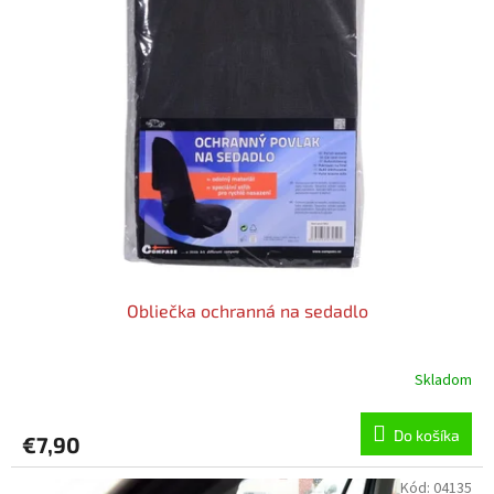
o
o
d
v
u
k
t
o
v
Obliečka ochranná na sedadlo
Skladom
Do košíka
€7,90
Kód:
04135