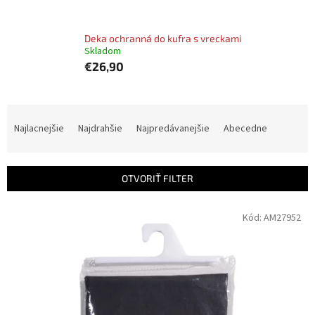
Deka ochranná do kufra s vreckami
Skladom
€26,90
R
a
Najlacnejšie
Najdrahšie
Najpredávanejšie
Abecedne
d
e
n
OTVORIŤ FILTER
i
e
V
Kód:
AM27952
p
ý
r
p
o
i
d
s
u
p
k
r
t