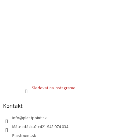
ý
p
i
s
u
Sledovať na Instagrame
Kontakt
info
@
plastpoint.sk
Máte otázku? +421 948 074 034
Plastpoint.sk