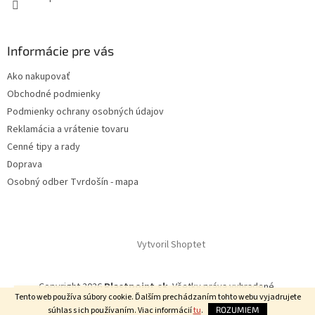
Informácie pre vás
Ako nakupovať
Obchodné podmienky
Podmienky ochrany osobných údajov
Reklamácia a vrátenie tovaru
Cenné tipy a rady
Doprava
Osobný odber Tvrdošín - mapa
Vytvoril Shoptet
Copyright 2026
Plastpoint.sk
. Všetky práva vyhradené.
Nakupujte so ZĽAVOU!% Lentý výpredaj s kódom LETO! 📦 🚚
Tento web používa súbory cookie. Ďalším prechádzaním tohto webu vyjadrujete
súhlas s ich používaním. Viac informácií
tu
.
ROZUMIEM