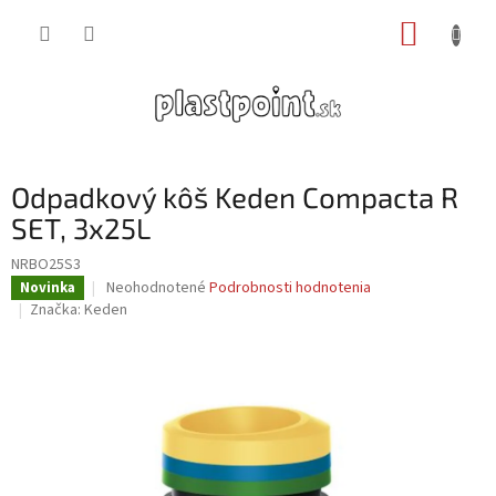
Prejsť
NÁKUP
na
obsah
KOŠÍK
Odpadkový kôš Keden Compacta R
SET, 3x25L
NRBO25S3
Priemerné
Neohodnotené
Podrobnosti hodnotenia
Novinka
hodnotenie
Značka:
Keden
produktu
je
0,0
z
5
hviezdičiek.