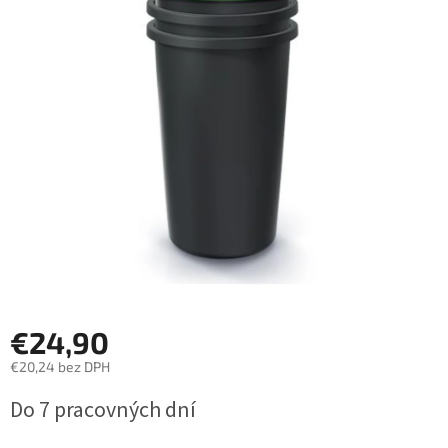
€24,90
€20,24 bez DPH
Jednotková
Do 7 pracovných dní
cena: