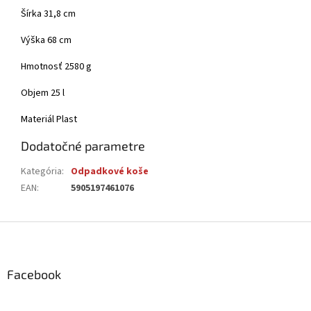
Šírka 31,8 cm
Výška 68 cm
Hmotnosť 2580 g
Objem 25 l
Materiál Plast
Dodatočné parametre
Kategória
:
Odpadkové koše
EAN
:
5905197461076
Z
á
p
ä
Facebook
t
i