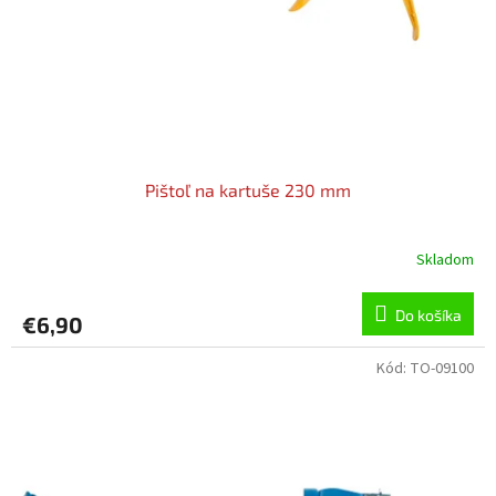
o
v
Pištoľ na kartuše 230 mm
Skladom
Do košíka
€6,90
Kód:
TO-09100