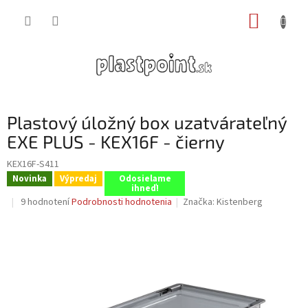
Prejsť
NÁKUP
na
obsah
KOŠÍK
Plastový úložný box uzatvárateľný
EXE PLUS - KEX16F - čierny
KEX16F-S411
Novinka
Výpredaj
Odosielame
ihneď!
Priemerné
9 hodnotení
Podrobnosti hodnotenia
Značka:
Kistenberg
hodnotenie
produktu
je
3,2
z
5
hviezdičiek.