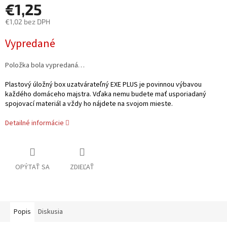
€1,25
€1,02 bez DPH
Jednotková
Vypredané
cena:
Položka bola vypredaná…
Plastový úložný box uzatvárateľný EXE PLUS je povinnou výbavou
každého domáceho majstra. Vďaka nemu budete mať usporiadaný
spojovací materiál a vždy ho nájdete na svojom mieste.
Detailné informácie
OPÝTAŤ SA
ZDIEĽAŤ
Popis
Diskusia