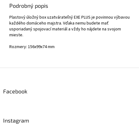
Podrobný popis
Plastový úložný box uzatvárateľný EXE PLUS je povinnou výbavou
každého domáceho majstra. Vďaka nemu budete mať
usporiadaný spojovací materiál a vždy ho nájdete na svojom
mieste.
Rozmery: 156x99x74 mm
Z
á
p
ä
Facebook
t
i
e
Instagram