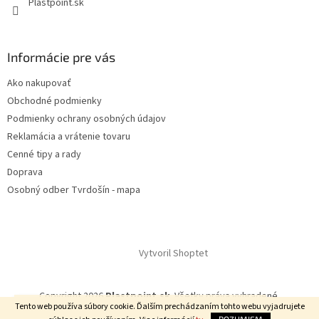
Plastpoint.sk
Informácie pre vás
Ako nakupovať
Obchodné podmienky
Podmienky ochrany osobných údajov
Reklamácia a vrátenie tovaru
Cenné tipy a rady
Doprava
Osobný odber Tvrdošín - mapa
Vytvoril Shoptet
Copyright 2026
Plastpoint.sk
. Všetky práva vyhradené.
Nakupujte so ZĽAVOU!% Lentý výpredaj s kódom LETO! 📦 🚚
Tento web používa súbory cookie. Ďalším prechádzaním tohto webu vyjadrujete