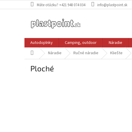
Prejsť
Máte otázku? +421 948 074 034
info@plastpoint.sk
na
obsah
Autodoplnky
Camping, outdoor
Náradie
Domov
Náradie
Ručné náradie
Kliešte
Ploché