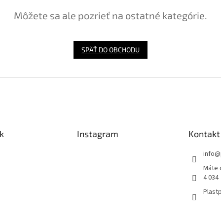
Môžete sa ale pozrieť na ostatné kategórie.
SPÄŤ DO OBCHODU
k
Instagram
Kontakt
info
@
Máte 
4 034
Plastp