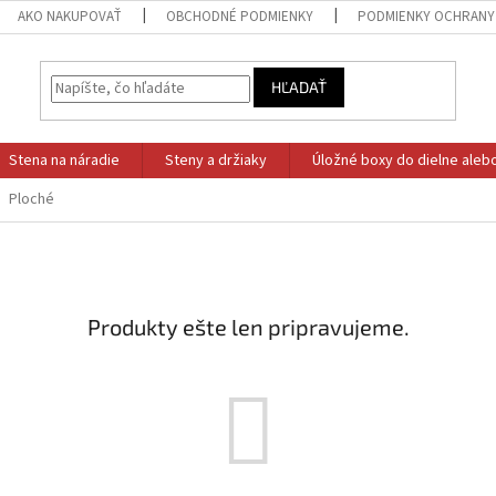
AKO NAKUPOVAŤ
OBCHODNÉ PODMIENKY
PODMIENKY OCHRANY
HĽADAŤ
Stena na náradie
Steny a držiaky
Úložné boxy do dielne aleb
Ploché
Produkty ešte len pripravujeme.