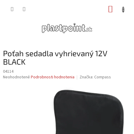
Prejsť
NÁKUP
na
obsah
KOŠÍK
Poťah sedadla vyhrievaný 12V
BLACK
04114
Priemerné
Neohodnotené
Podrobnosti hodnotenia
Značka:
Compass
hodnotenie
produktu
je
0,0
z
5
hviezdičiek.