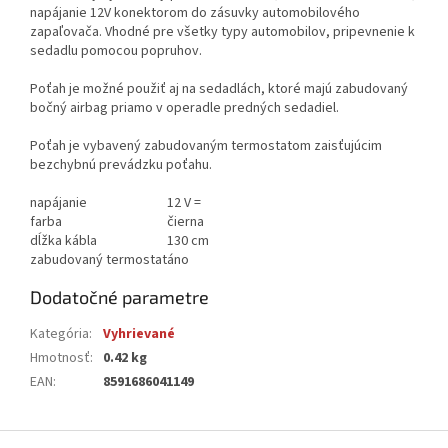
napájanie 12V konektorom do zásuvky automobilového
zapaľovača. Vhodné pre všetky typy automobilov, pripevnenie k
sedadlu pomocou popruhov.
Poťah je možné použiť aj na sedadlách, ktoré majú zabudovaný
bočný airbag priamo v operadle predných sedadiel.
Poťah je vybavený zabudovaným termostatom zaisťujúcim
bezchybnú prevádzku poťahu.
napájanie
12 V =
farba
čierna
dĺžka kábla
130 cm
zabudovaný termostat
áno
Dodatočné parametre
Kategória
:
Vyhrievané
Hmotnosť
:
0.42 kg
EAN
:
8591686041149
Z