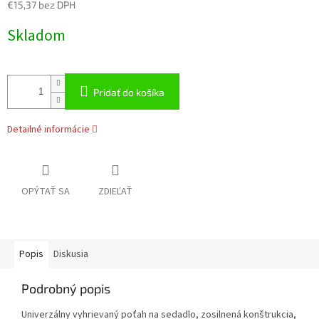
€15,37 bez DPH
Jednotková
Skladom
cena:
Pridať do košíka
Detailné informácie
OPÝTAŤ SA
ZDIEĽAŤ
Popis
Diskusia
Podrobný popis
Univerzálny vyhrievaný poťah na sedadlo, zosilnená konštrukcia,